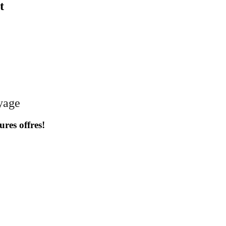
t
oyage
ures offres!