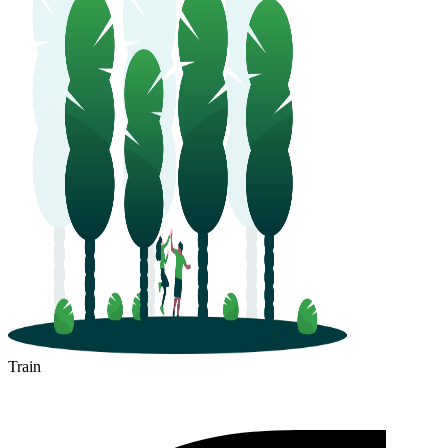
Train