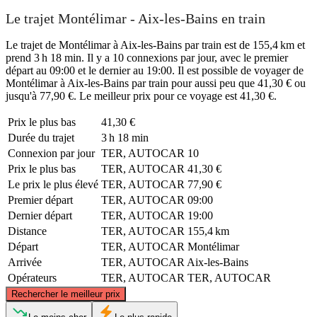
Le trajet Montélimar - Aix-les-Bains en train
Le trajet de Montélimar à Aix-les-Bains par train est de 155,4 km et
prend 3 h 18 min. Il y a 10 connexions par jour, avec le premier
départ au 09:00 et le dernier au 19:00. Il est possible de voyager de
Montélimar à Aix-les-Bains par train pour aussi peu que 41,30 € ou
jusqu'à 77,90 €. Le meilleur prix pour ce voyage est 41,30 €.
Prix ​​le plus bas
41,30 €
Durée du trajet
3 h 18 min
Connexion par jour
TER, AUTOCAR
10
Prix ​​le plus bas
TER, AUTOCAR
41,30 €
Le prix le plus élevé
TER, AUTOCAR
77,90 €
Premier départ
TER, AUTOCAR
09:00
Dernier départ
TER, AUTOCAR
19:00
Distance
TER, AUTOCAR
155,4 km
Départ
TER, AUTOCAR
Montélimar
Arrivée
TER, AUTOCAR
Aix-les-Bains
Opérateurs
TER, AUTOCAR
TER, AUTOCAR
©
CARTO
, ©
OpenStreetMap
contributors
Rechercher le meilleur prix
Aix-les-Bains