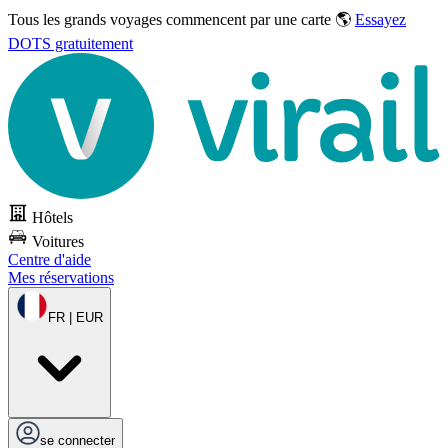
Tous les grands voyages commencent par une carte 🌎
Essayez
DOTS gratuitement
Hôtels
Voitures
Centre d'aide
Mes réservations
FR | EUR
se connecter