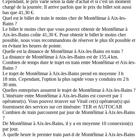
Cependant, le prix varie selon la date d'achat et si c'est un moment
chargé de la journée. Il arrive parfois que le prix du billet soit aussi
bas que 41,30 €.
Quel est le billet de train le moins cher de Montélimar à Aix-les-
Bains ?
Le billet le moins cher que vous pouvez obtenir de Montélimar à
Aix-les-Bains coûte 41,30 €. Pour obtenir le billet le moins cher
possible, nous vous recommandons de réserver le plus tôt possible et
en évitant les heures de pointe.
Quelle est la distance de Montélimar à Aix-les-Bains en train ?
La distance de Montélimar à Aix-les-Bains est de 155,4 km.
Combien de temps dure le trajet en train entre Montélimar et Aix-les-
Bains ?
Le trajet de Montélimar à Aix-les-Bains prend en moyenne 3 h
18 min. Cependant, l'option la plus rapide vous y conduira en 2 h
30 min.
Quelles entreprises assurent le trajet de Montélimar à Aix-les-Bains ?
L'itinéraire entre Montélimar à Aix-les-Bains est couvert par 1
opérateur(s). Vous pouvez trouver sur Virail ce(s) opérateur(s) qui
fournissent des services sur cet itinéraire: TER et AUTOCAR
Combien de train parcourent par jour de Montélimar à Aix-les-Bains
?
De Montélimar à Aix-les-Bains, il y a en moyenne 10 connexion(s)
par jour.
À quelle heure le premier train part-il de Montélimar à Aix-les-Bains