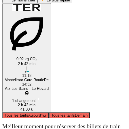
Le moins cher
Le plus rapide
Montélimar
0.92 kg CO
2
2 h 42 min
11:18
Montelimar Gare RoutièRe
14:32
Aix-Les-Bains - Le Revard
1 changement
2 h 42 min
41,30 €
Tous les tarifs
Aujourd’hui
Tous les tarifs
Demain
Meilleur moment pour réserver des billets de train