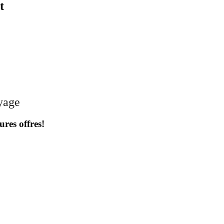
t
oyage
ures offres!