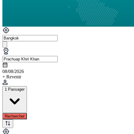
08/08/2026
+ Revenir
1 Passager
Rechercher