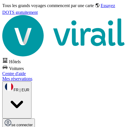
Tous les grands voyages commencent par une carte 🌎
Essayez
DOTS gratuitement
Hôtels
Voitures
Centre d'aide
Mes réservations
FR | EUR
se connecter