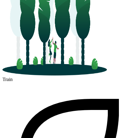
Angoulême
Train