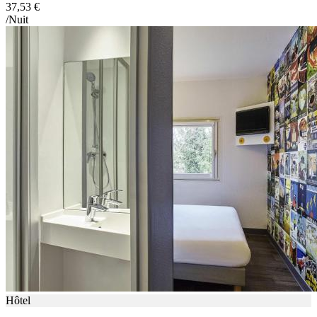
37,53 €
/Nuit
Hôtel