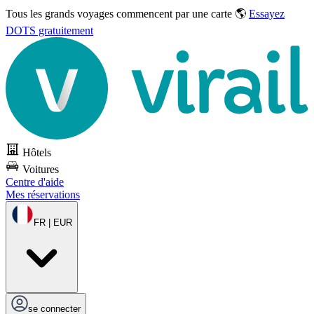
Tous les grands voyages commencent par une carte 🌎
Essayez
DOTS gratuitement
Hôtels
Voitures
Centre d'aide
Mes réservations
FR | EUR
se connecter