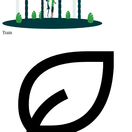
Train