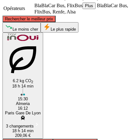
BlaBlaCar Bus, FlixBus
BlaBlaCar Bus,
Plus
Opérateurs
FlixBus, Renfe, Alsa
©
CARTO
, ©
OpenStreetMap
contributors
Rechercher le meilleur prix
Paris
Le moins cher
Le plus rapide
6.2 kg CO
2
18 h 14 min
Almería
15:30
Almeria
16:12
Paris Gare De Lyon
3 changements
18 h 14 min
209,06 €