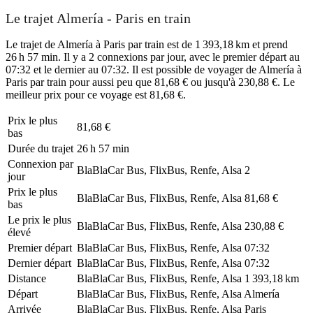
Le trajet Almería - Paris en train
Le trajet de Almería à Paris par train est de 1 393,18 km et prend
26 h 57 min. Il y a 2 connexions par jour, avec le premier départ au
07:32 et le dernier au 07:32. Il est possible de voyager de Almería à
Paris par train pour aussi peu que 81,68 € ou jusqu'à 230,88 €. Le
meilleur prix pour ce voyage est 81,68 €.
Prix ​​le plus
81,68 €
bas
Durée du trajet
26 h 57 min
Connexion par
BlaBlaCar Bus, FlixBus, Renfe, Alsa
2
jour
Prix ​​le plus
BlaBlaCar Bus, FlixBus, Renfe, Alsa
81,68 €
bas
Le prix le plus
BlaBlaCar Bus, FlixBus, Renfe, Alsa
230,88 €
élevé
Premier départ
BlaBlaCar Bus, FlixBus, Renfe, Alsa
07:32
Dernier départ
BlaBlaCar Bus, FlixBus, Renfe, Alsa
07:32
Distance
BlaBlaCar Bus, FlixBus, Renfe, Alsa
1 393,18 km
Départ
BlaBlaCar Bus, FlixBus, Renfe, Alsa
Almería
Arrivée
BlaBlaCar Bus, FlixBus, Renfe, Alsa
Paris