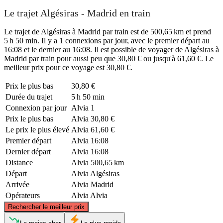
Le trajet Algésiras - Madrid en train
Le trajet de Algésiras à Madrid par train est de 500,65 km et prend
5 h 50 min. Il y a 1 connexions par jour, avec le premier départ au
16:08 et le dernier au 16:08. Il est possible de voyager de Algésiras à
Madrid par train pour aussi peu que 30,80 € ou jusqu'à 61,60 €. Le
meilleur prix pour ce voyage est 30,80 €.
Prix ​​le plus bas
30,80 €
Durée du trajet
5 h 50 min
Connexion par jour
Alvia
1
Prix ​​le plus bas
Alvia
30,80 €
Le prix le plus élevé
Alvia
61,60 €
Premier départ
Alvia
16:08
Dernier départ
Alvia
16:08
Distance
Alvia
500,65 km
Départ
Alvia
Algésiras
Arrivée
Alvia
Madrid
Opérateurs
Alvia
Alvia
©
CARTO
, ©
OpenStreetMap
contributors
Rechercher le meilleur prix
Madrid