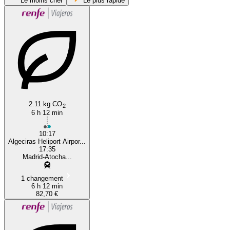
Le moins cher
Le plus rapide
Algeciras
2.11 kg CO
2
6 h 12 min
10:17
Algeciras Heliport Airpor...
17:35
Madrid-Atocha...
1 changement
6 h 12 min
82,70 €