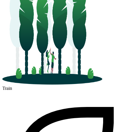
Train