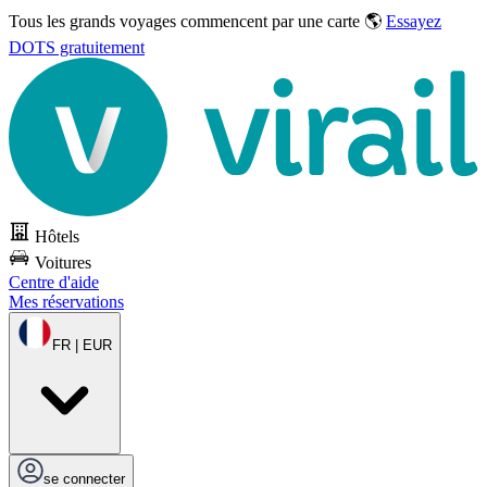
Tous les grands voyages commencent par une carte 🌎
Essayez
DOTS gratuitement
Hôtels
Voitures
Centre d'aide
Mes réservations
FR | EUR
se connecter