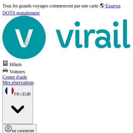
Tous les grands voyages commencent par une carte 🌎
Essayez
DOTS gratuitement
Hôtels
Voitures
Centre d'aide
Mes réservations
FR | EUR
se connecter