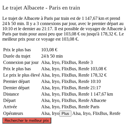
Le trajet Albacete - Paris en train
Le trajet de Albacete à Paris par train est de 1 147,67 km et prend
24 h 50 min. Il y a 3 connexions par jour, avec le premier départ au
10:10 et le dernier au 21:17. Il est possible de voyager de Albacete à
Paris par train pour aussi peu que 103,08 € ou jusqu'à 178,32 €. Le
meilleur prix pour ce voyage est 103,08 €.
Prix ​​le plus bas
103,08 €
Durée du trajet
24 h 50 min
Connexion par jour
Alsa, Iryo, FlixBus, Renfe
3
Prix ​​le plus bas
Alsa, Iryo, FlixBus, Renfe
103,08 €
Le prix le plus élevé
Alsa, Iryo, FlixBus, Renfe
178,32 €
Premier départ
Alsa, Iryo, FlixBus, Renfe
10:10
Dernier départ
Alsa, Iryo, FlixBus, Renfe
21:17
Distance
Alsa, Iryo, FlixBus, Renfe
1 147,67 km
Départ
Alsa, Iryo, FlixBus, Renfe
Albacete
Arrivée
Alsa, Iryo, FlixBus, Renfe
Paris
Opérateurs
Alsa, Iryo
Alsa, Iryo, FlixBus, Renfe
Plus
©
CARTO
, ©
OpenStreetMap
contributors
Rechercher le meilleur prix
Paris