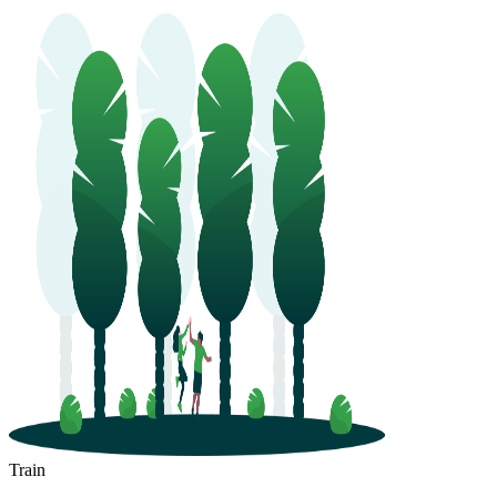
Train