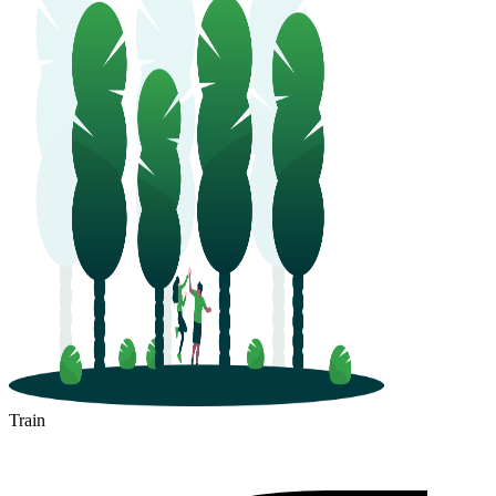
Train