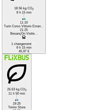
18.56 kg CO
2
8 h 15 min
11:10
Turin Corso Vittorio Eman...
21:25
BesançOn Viotte...
1 changement
8 h 15 min
45,97 €
26.63 kg CO
2
11 h 50 min
19:25
Torino Stura