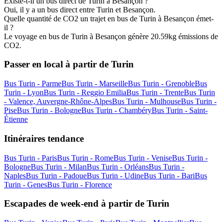
Existe-t-il un bus direct de Turin à Besançon ?
Oui, il y a un bus direct entre Turin et Besançon.
Quelle quantité de CO2 un trajet en bus de Turin à Besançon émet-
il ?
Le voyage en bus de Turin à Besançon génère 20.59kg émissions de
CO2.
Passer en local à partir de Turin
Bus Turin - Parme
Bus Turin - Marseille
Bus Turin - Grenoble
Bus
Turin - Lyon
Bus Turin - Reggio Emilia
Bus Turin - Trente
Bus Turin
- Valence, Auvergne-Rhône-Alpes
Bus Turin - Mulhouse
Bus Turin -
Pise
Bus Turin - Bologne
Bus Turin - Chambéry
Bus Turin - Saint-
Étienne
Itinéraires tendance
Bus Turin - Paris
Bus Turin - Rome
Bus Turin - Venise
Bus Turin -
Bologne
Bus Turin - Milan
Bus Turin - Orléans
Bus Turin -
Naples
Bus Turin - Padoue
Bus Turin - Udine
Bus Turin - Bari
Bus
Turin - Genes
Bus Turin - Florence
Escapades de week-end à partir de Turin