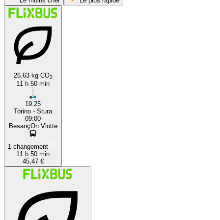
Le moins cher
Le plus rapide
26.63 kg CO
2
11 h 50 min
Turin
19:25
Torino - Stura
09:00
BesançOn Viotte
1 changement
11 h 50 min
45,47 €