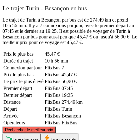
Le trajet Turin - Besançon en bus
Le trajet de Turin à Besançon par bus est de 274,49 km et prend
10 h 56 min. Il y a 7 connexions par jour, avec le premier départ au
07:45 et le dernier au 19:25. Il est possible de voyager de Turin à
Besançon par bus pour aussi peu que 45,47 € ou jusqu'à 56,90 €. Le
meilleur prix pour ce voyage est 45,47 €.
Prix ​​le plus bas
45,47 €
Durée du trajet
10 h 56 min
Connexion par jour
FlixBus
7
Prix ​​le plus bas
FlixBus
45,47 €
Le prix le plus élevé
FlixBus
56,90 €
Premier départ
FlixBus
07:45
Dernier départ
FlixBus
19:25
Distance
FlixBus
274,49 km
Départ
FlixBus
Turin
Arrivée
FlixBus
Besançon
Opérateurs
FlixBus
FlixBus
©
CARTO
, ©
OpenStreetMap
contributors
Rechercher le meilleur prix
Besançon