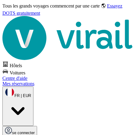
Tous les grands voyages commencent par une carte 🌎
Essayez
DOTS gratuitement
Hôtels
Voitures
Centre d'aide
Mes réservations
FR | EUR
se connecter