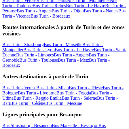
Bus Turin - Venise
Bus Turin - Paris
Bus Turin - Montpellier
Bus
Turin - Toulouse
Bus Turin - Reims
Bus Turin - Le Havre
Bus Turin -
Pérouse
Bus Turin - Angers
Bus Turin - Dijon
Bus Turin - Nantes
Bus
Turin - Vicence
Bus Turin - Bordeaux
Routes internationales à partir de Turin et des zones
voisines
Bus Turin - Strasbourg
Bus Turin - Marseille
Bus Turin -
Montpellier
Bus Turin - Lyon
Bus Turin - Le Havre
Bus Turin - Saint-
Étienne
Bus Turin - Limoges
Bus Turin - Angers
Bus Turin -
Grenoble
Bus Turin - Toulouse
Bus Turin - Metz
Bus Turin -
Bordeaux
Autres destinations à partir de Turin
Bus Turin - Venise
Bus Turin - Milan
Bus Turin - Trieste
Bus Turin -
Bologne
Bus Turin - Livourne
Bus Turin - Foggia
Bus Turin -
Udine
Bus Turin - Reggio Emilia
Bus Turin - Salerne
Bus Turin -
Bari
Bus Turin - Césène
Bus Turin - Messine
Lignes principales pour Besançon
Bus Strasbourg - Besançon
Bus Marseille - Besançon
Bus