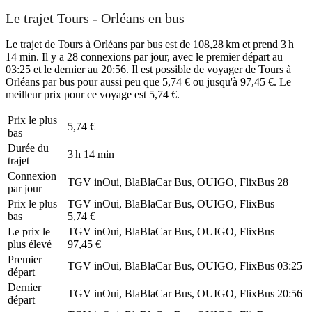
Le trajet Tours - Orléans en bus
Le trajet de Tours à Orléans par bus est de 108,28 km et prend 3 h
14 min. Il y a 28 connexions par jour, avec le premier départ au
03:25 et le dernier au 20:56. Il est possible de voyager de Tours à
Orléans par bus pour aussi peu que 5,74 € ou jusqu'à 97,45 €. Le
meilleur prix pour ce voyage est 5,74 €.
Prix ​​le plus
5,74 €
bas
Durée du
3 h 14 min
trajet
Connexion
TGV inOui, BlaBlaCar Bus, OUIGO, FlixBus
28
par jour
Prix ​​le plus
TGV inOui, BlaBlaCar Bus, OUIGO, FlixBus
bas
5,74 €
Le prix le
TGV inOui, BlaBlaCar Bus, OUIGO, FlixBus
plus élevé
97,45 €
Premier
TGV inOui, BlaBlaCar Bus, OUIGO, FlixBus
03:25
départ
Dernier
TGV inOui, BlaBlaCar Bus, OUIGO, FlixBus
20:56
départ