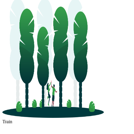
Train