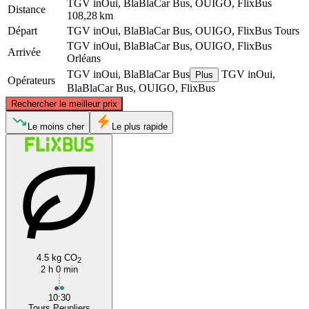
TGV inOui, BlaBlaCar Bus, OUIGO, FlixBus
Distance
108,28 km
Départ
TGV inOui, BlaBlaCar Bus, OUIGO, FlixBus
Tours
TGV inOui, BlaBlaCar Bus, OUIGO, FlixBus
Arrivée
Orléans
TGV inOui, BlaBlaCar Bus
TGV inOui,
Plus
Opérateurs
BlaBlaCar Bus, OUIGO, FlixBus
©
CARTO
, ©
OpenStreetMap
contributors
Rechercher le meilleur prix
Orléans
Le moins cher
Le plus rapide
4.5 kg CO
Tours
2
2 h 0 min
10:30
Tours Peupliers