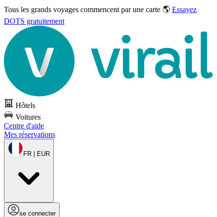
Tous les grands voyages commencent par une carte 🌎
Essayez
DOTS gratuitement
Hôtels
Voitures
Centre d'aide
Mes réservations
FR | EUR
se connecter