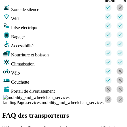
inOui
B
Zone de silence
Wifi
Prise électrique
Bagage
Accessibilité
Nourriture et boisson
Climatisation
Vélo
Couchette
Portail de divertissement
landingPage.services.mobility_and_wheelchair_services
FAQ des transporteurs