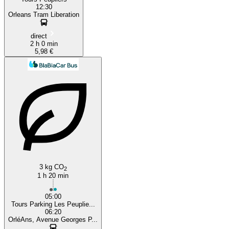
12:30
Orleans Tram Liberation
direct
2 h 0 min
5,98 €
3 kg CO
2
1 h 20 min
05:00
Tours Parking Les Peuplie...
06:20
OrléAns, Avenue Georges P...