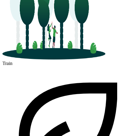
Train