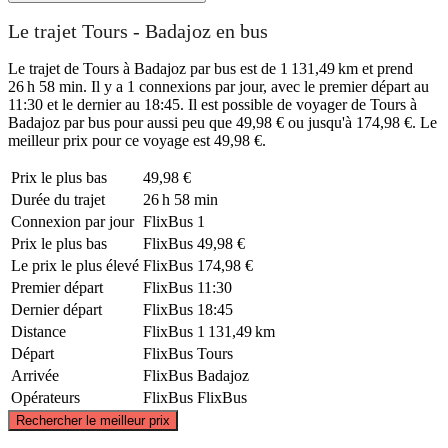
Le trajet Tours - Badajoz en bus
Le trajet de Tours à Badajoz par bus est de 1 131,49 km et prend
26 h 58 min. Il y a 1 connexions par jour, avec le premier départ au
11:30 et le dernier au 18:45. Il est possible de voyager de Tours à
Badajoz par bus pour aussi peu que 49,98 € ou jusqu'à 174,98 €. Le
meilleur prix pour ce voyage est 49,98 €.
Prix ​​le plus bas
49,98 €
Durée du trajet
26 h 58 min
Connexion par jour
FlixBus
1
Prix ​​le plus bas
FlixBus
49,98 €
Le prix le plus élevé
FlixBus
174,98 €
Premier départ
FlixBus
11:30
Dernier départ
FlixBus
18:45
Distance
FlixBus
1 131,49 km
Départ
FlixBus
Tours
Arrivée
FlixBus
Badajoz
Opérateurs
FlixBus
FlixBus
©
CARTO
, ©
OpenStreetMap
contributors
Rechercher le meilleur prix
Tours