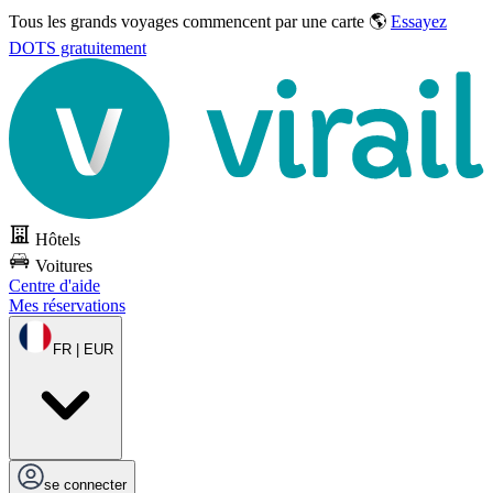
Tous les grands voyages commencent par une carte 🌎
Essayez
DOTS gratuitement
Hôtels
Voitures
Centre d'aide
Mes réservations
FR | EUR
se connecter