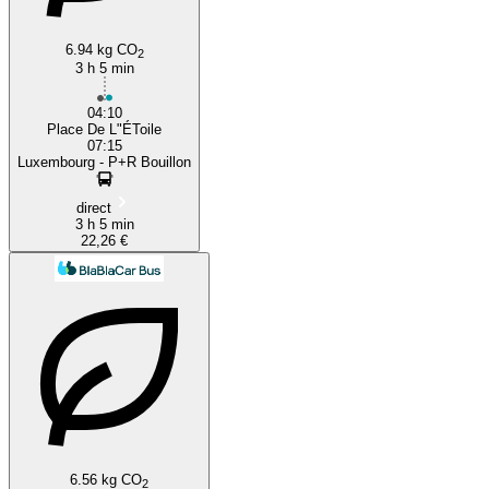
6.94 kg CO
2
3 h 5 min
04:10
Place De L"ÉToile
07:15
Luxembourg - P+R Bouillon
direct
3 h 5 min
22,26 €
6.56 kg CO
2