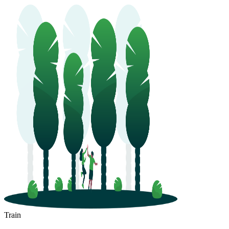
Train