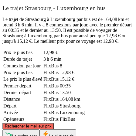
Le trajet Strasbourg - Luxembourg en bus
Le trajet de Strasbourg à Luxembourg par bus est de 164,08 km et
prend 3 h 6 min. Il y a 8 connexions par jour, avec le premier départ
au 00:35 et le dernier au 13:50. Il est possible de voyager de
Strasbourg à Luxembourg par bus pour aussi peu que 12,98 € ou
jusqu'à 15,12 €. Le meilleur prix pour ce voyage est 12,98 €.
Prix ​​le plus bas
12,98 €
Durée du trajet
3 h 6 min
Connexion par jour
FlixBus
8
Prix ​​le plus bas
FlixBus
12,98 €
Le prix le plus élevé
FlixBus
15,12 €
Premier départ
FlixBus
00:35
Dernier départ
FlixBus
13:50
Distance
FlixBus
164,08 km
Départ
FlixBus
Strasbourg
Arrivée
FlixBus
Luxembourg
Opérateurs
FlixBus
FlixBus
©
CARTO
, ©
OpenStreetMap
contributors
Rechercher le meilleur prix
Luxembourg