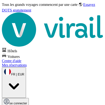
Tous les grands voyages commencent par une carte 🌎
Essayez
DOTS gratuitement
Hôtels
Voitures
Centre d'aide
Mes réservations
FR | EUR
se connecter