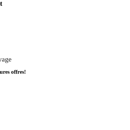
t
oyage
ures offres!