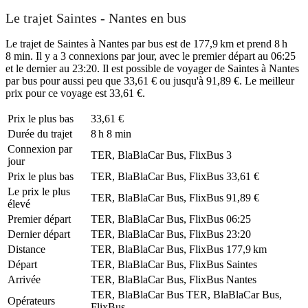
Le trajet Saintes - Nantes en bus
Le trajet de Saintes à Nantes par bus est de 177,9 km et prend 8 h
8 min. Il y a 3 connexions par jour, avec le premier départ au 06:25
et le dernier au 23:20. Il est possible de voyager de Saintes à Nantes
par bus pour aussi peu que 33,61 € ou jusqu'à 91,89 €. Le meilleur
prix pour ce voyage est 33,61 €.
Prix ​​le plus bas
33,61 €
Durée du trajet
8 h 8 min
Connexion par
TER, BlaBlaCar Bus, FlixBus
3
jour
Prix ​​le plus bas
TER, BlaBlaCar Bus, FlixBus
33,61 €
Le prix le plus
TER, BlaBlaCar Bus, FlixBus
91,89 €
élevé
Premier départ
TER, BlaBlaCar Bus, FlixBus
06:25
Dernier départ
TER, BlaBlaCar Bus, FlixBus
23:20
Distance
TER, BlaBlaCar Bus, FlixBus
177,9 km
Départ
TER, BlaBlaCar Bus, FlixBus
Saintes
Arrivée
TER, BlaBlaCar Bus, FlixBus
Nantes
TER, BlaBlaCar Bus
TER, BlaBlaCar Bus,
Opérateurs
FlixBus