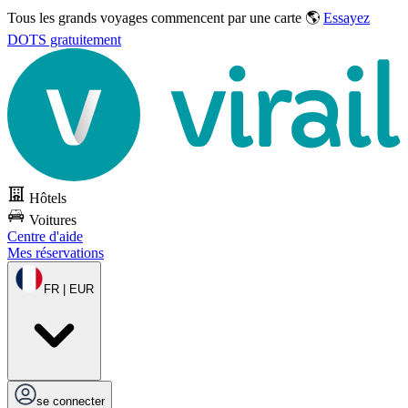
Tous les grands voyages commencent par une carte 🌎
Essayez
DOTS gratuitement
Hôtels
Voitures
Centre d'aide
Mes réservations
FR | EUR
se connecter