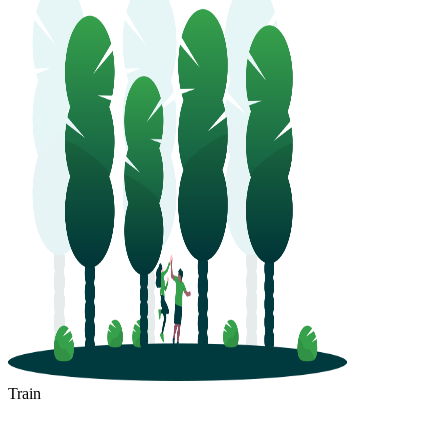
Train