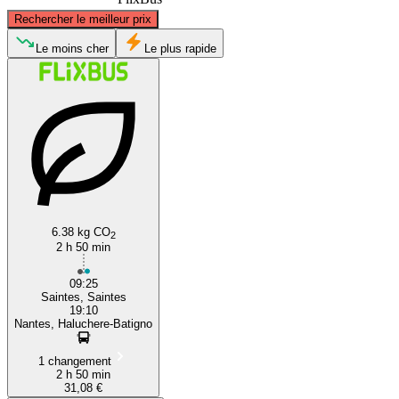
©
CARTO
, ©
OpenStreetMap
contributors
Rechercher le meilleur prix
Nantes
Le moins cher
Le plus rapide
Saintes
6.38 kg CO
2
2 h 50 min
09:25
Saintes, Saintes
19:10
Nantes, Haluchere-Batigno
1 changement
2 h 50 min
31,08 €