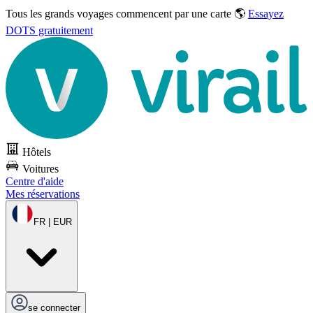
Tous les grands voyages commencent par une carte 🌎
Essayez
DOTS gratuitement
Hôtels
Voitures
Centre d'aide
Mes réservations
FR | EUR
se connecter