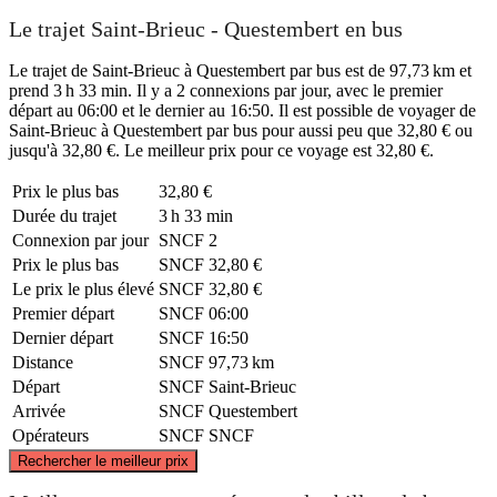
Le trajet Saint-Brieuc - Questembert en bus
Le trajet de Saint-Brieuc à Questembert par bus est de 97,73 km et
prend 3 h 33 min. Il y a 2 connexions par jour, avec le premier
départ au 06:00 et le dernier au 16:50. Il est possible de voyager de
Saint-Brieuc à Questembert par bus pour aussi peu que 32,80 € ou
jusqu'à 32,80 €. Le meilleur prix pour ce voyage est 32,80 €.
Prix ​​le plus bas
32,80 €
Durée du trajet
3 h 33 min
Connexion par jour
SNCF
2
Prix ​​le plus bas
SNCF
32,80 €
Le prix le plus élevé
SNCF
32,80 €
Premier départ
SNCF
06:00
Dernier départ
SNCF
16:50
Distance
SNCF
97,73 km
Départ
SNCF
Saint-Brieuc
Arrivée
SNCF
Questembert
Opérateurs
SNCF
SNCF
©
CARTO
, ©
OpenStreetMap
contributors
Rechercher le meilleur prix
Saint-Brieuc