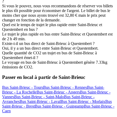
?
Si vous le pouvez, nous vous recommandons de réserver vos billets
le plus tôt possible pour économiser de l'argent. Le billet de bus le
moins cher que nous ayons trouvé est 32,80 € mais le prix peut
changer en fonction de la demande.
Quel est le temps de trajet le plus rapide entre Saint-Brieuc et
Questembert en bus ?
Le trajet le plus rapide en bus entre Saint-Brieuc et Questembert est
de 2 h 49 min.
Existe-t-il un bus direct de Saint-Brieuc à Questembert ?
Oui, il y a un bus direct entre Saint-Brieuc et Questembert.
Quelle quantité de CO2 un trajet en bus de Saint-Brieuc à
Questembert émet-il ?
Le voyage en bus de Saint-Brieuc à Questembert génère 7.33kg
émissions de CO2.
Passer en local à partir de Saint-Brieuc
Bus Saint-Brieuc - Tours
Bus Saint-Brieuc - Rennes
Bus Saint-
Brieuc - La Rochelle
Bus Saint-Brieuc - Angers
Bus Saint-Brieuc -
Vannes
Bus Saint-Brieuc - Saint-Malo
Bus Saint-Brieuc -
Avranches
Bus Saint-Brieuc - Laval
Bus Saint-Brieuc - Morlaix
Bus
Saint-Brieuc - Brest
Bus Saint-Brieuc - Guingamp
Bus Saint-Brieuc -
Caen