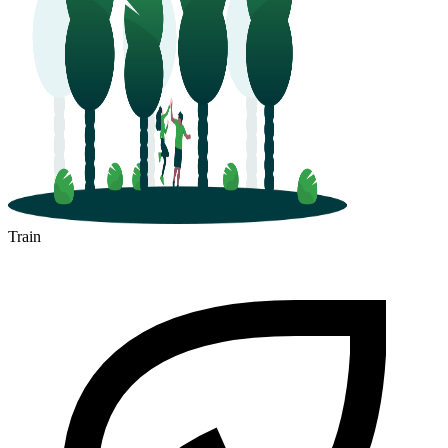
Train