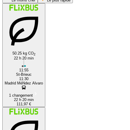
Le moins cher
Le plus rapide
50.25 kg CO
2
Madrid
22 h 20 min
11:55
St-Brieuc
11:30
Madrid MéNdez Alvaro
1 changement
22 h 20 min
111,97 €