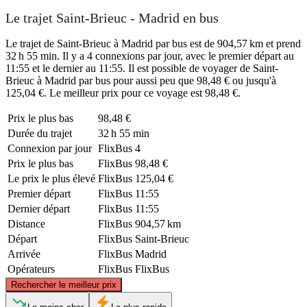
Le trajet Saint-Brieuc - Madrid en bus
Le trajet de Saint-Brieuc à Madrid par bus est de 904,57 km et prend
32 h 55 min. Il y a 4 connexions par jour, avec le premier départ au
11:55 et le dernier au 11:55. Il est possible de voyager de Saint-
Brieuc à Madrid par bus pour aussi peu que 98,48 € ou jusqu'à
125,04 €. Le meilleur prix pour ce voyage est 98,48 €.
Prix ​​le plus bas
98,48 €
Durée du trajet
32 h 55 min
Connexion par jour
FlixBus
4
Prix ​​le plus bas
FlixBus
98,48 €
Le prix le plus élevé
FlixBus
125,04 €
Premier départ
FlixBus
11:55
Dernier départ
FlixBus
11:55
Distance
FlixBus
904,57 km
Départ
FlixBus
Saint-Brieuc
Arrivée
FlixBus
Madrid
Opérateurs
FlixBus
FlixBus
©
CARTO
, ©
OpenStreetMap
contributors
Rechercher le meilleur prix
Saint-Brieuc