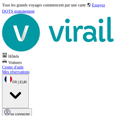
Tous les grands voyages commencent par une carte 🌎
Essayez
DOTS gratuitement
Hôtels
Voitures
Centre d'aide
Mes réservations
FR | EUR
se connecter