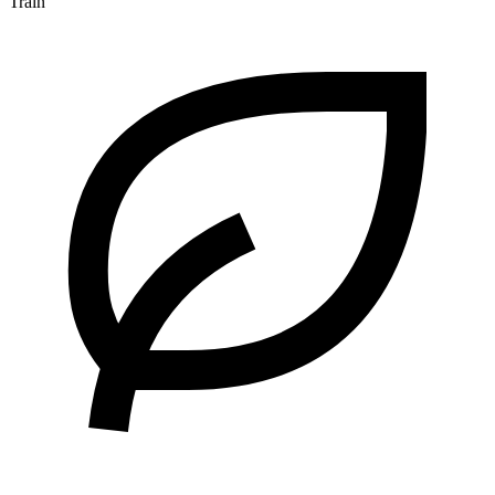
Train