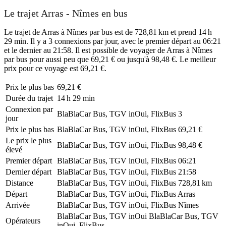
Le trajet Arras - Nîmes en bus
Le trajet de Arras à Nîmes par bus est de 728,81 km et prend 14 h
29 min. Il y a 3 connexions par jour, avec le premier départ au 06:21
et le dernier au 21:58. Il est possible de voyager de Arras à Nîmes
par bus pour aussi peu que 69,21 € ou jusqu'à 98,48 €. Le meilleur
prix pour ce voyage est 69,21 €.
Prix ​​le plus bas
69,21 €
Durée du trajet
14 h 29 min
Connexion par
BlaBlaCar Bus, TGV inOui, FlixBus
3
jour
Prix ​​le plus bas
BlaBlaCar Bus, TGV inOui, FlixBus
69,21 €
Le prix le plus
BlaBlaCar Bus, TGV inOui, FlixBus
98,48 €
élevé
Premier départ
BlaBlaCar Bus, TGV inOui, FlixBus
06:21
Dernier départ
BlaBlaCar Bus, TGV inOui, FlixBus
21:58
Distance
BlaBlaCar Bus, TGV inOui, FlixBus
728,81 km
Départ
BlaBlaCar Bus, TGV inOui, FlixBus
Arras
Arrivée
BlaBlaCar Bus, TGV inOui, FlixBus
Nîmes
BlaBlaCar Bus, TGV inOui
BlaBlaCar Bus, TGV
Opérateurs
inOui, FlixBus