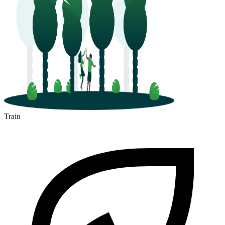
Train