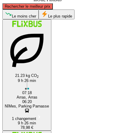
©
CARTO
, ©
OpenStreetMap
contributors
Rechercher le meilleur prix
Arras
Le moins cher
Le plus rapide
Nîmes
21.23 kg CO
2
9 h 26 min
07:18
Arras, Arras
06:20
NîMes, Parking Parnasse
1 changement
9 h 26 min
78,98 €