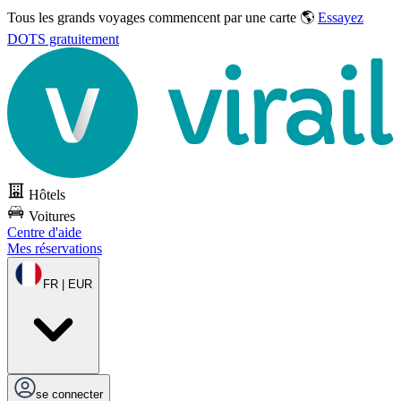
Tous les grands voyages commencent par une carte 🌎
Essayez
DOTS gratuitement
Hôtels
Voitures
Centre d'aide
Mes réservations
FR | EUR
se connecter