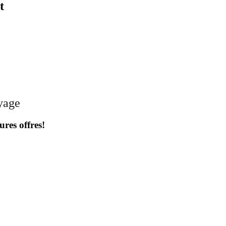
t
oyage
ures offres!