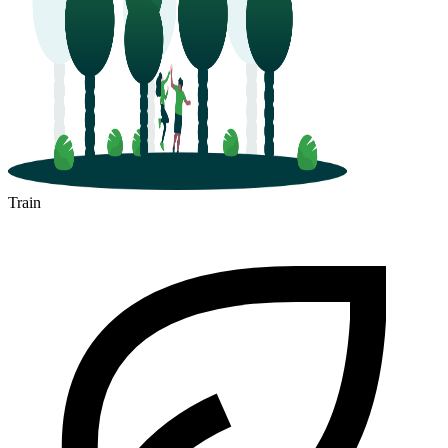
Train