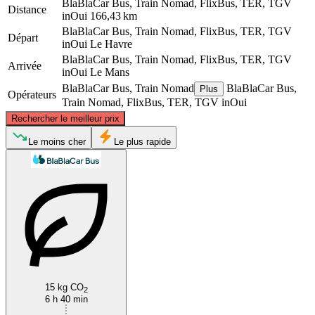
BlaBlaCar Bus, Train Nomad, FlixBus, TER, TGV
Distance
inOui
166,43 km
BlaBlaCar Bus, Train Nomad, FlixBus, TER, TGV
Départ
inOui
Le Havre
BlaBlaCar Bus, Train Nomad, FlixBus, TER, TGV
Arrivée
inOui
Le Mans
BlaBlaCar Bus, Train Nomad
BlaBlaCar Bus,
Plus
Opérateurs
Train Nomad, FlixBus, TER, TGV inOui
©
CARTO
, ©
OpenStreetMap
contributors
Rechercher le meilleur prix
Le Havre
Le moins cher
Le plus rapide
Le Mans
15 kg CO
2
6 h 40 min