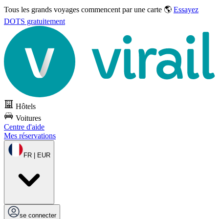
Tous les grands voyages commencent par une carte 🌎
Essayez
DOTS gratuitement
Hôtels
Voitures
Centre d'aide
Mes réservations
FR | EUR
se connecter