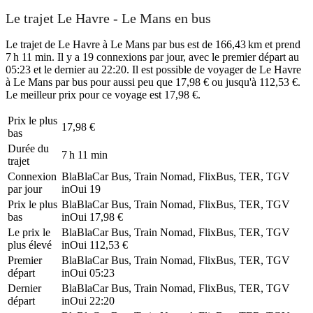
Le trajet Le Havre - Le Mans en bus
Le trajet de Le Havre à Le Mans par bus est de 166,43 km et prend
7 h 11 min. Il y a 19 connexions par jour, avec le premier départ au
05:23 et le dernier au 22:20. Il est possible de voyager de Le Havre
à Le Mans par bus pour aussi peu que 17,98 € ou jusqu'à 112,53 €.
Le meilleur prix pour ce voyage est 17,98 €.
Prix ​​le plus
17,98 €
bas
Durée du
7 h 11 min
trajet
Connexion
BlaBlaCar Bus, Train Nomad, FlixBus, TER, TGV
par jour
inOui
19
Prix ​​le plus
BlaBlaCar Bus, Train Nomad, FlixBus, TER, TGV
bas
inOui
17,98 €
Le prix le
BlaBlaCar Bus, Train Nomad, FlixBus, TER, TGV
plus élevé
inOui
112,53 €
Premier
BlaBlaCar Bus, Train Nomad, FlixBus, TER, TGV
départ
inOui
05:23
Dernier
BlaBlaCar Bus, Train Nomad, FlixBus, TER, TGV
départ
inOui
22:20