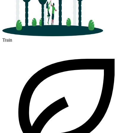
Train