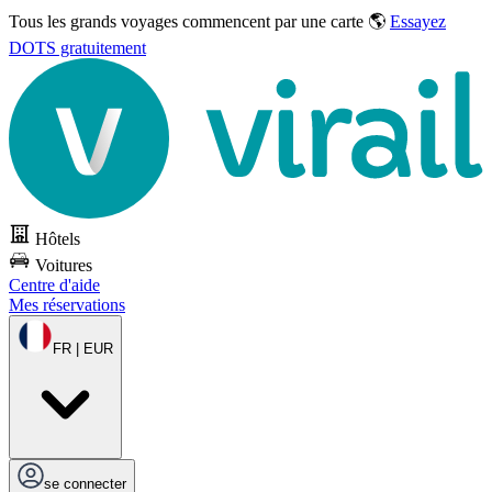
Tous les grands voyages commencent par une carte 🌎
Essayez
DOTS gratuitement
Hôtels
Voitures
Centre d'aide
Mes réservations
FR | EUR
se connecter