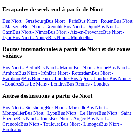
Escapades de week-end à partir de Niort
Bus Niort - Strasbourg
Bus Niort - Paris
Bus Niort - Rouen
Bus Niort
- Marseille
Bus Niort - Grenoble
Bus Niort - Dijon
Bus Niort -
Caen
Bus Niort - Nîmes
Bus Niort - Aix-en-Provence
Bus Niort -
Lyon
Bus Niort - Nancy
Bus Niort - Montpellier
Routes internationales à partir de Niort et des zones
voisines
Bus Niort - Berlin
Bus Niort - Madrid
Bus Niort - Rome
Bus Niort -
Arnhem
Bus Niort - Irún
Bus Niort - Rotterdam
Bus Niort -
Hambourg
Bus Bordeaux - Londres
Bus Agen - Londres
Bus Nantes
- Londres
Bus Le Mans - Londres
Bus Rennes - Londres
Autres destinations à partir de Niort
Bus Niort - Strasbourg
Bus Niort - Marseille
Bus Niort -
Montpellier
Bus Niort - Lyon
Bus Niort - Le Havre
Bus Niort - Saint-
Étienne
Bus Niort - Tours
Bus Niort - Angers
Bus Niort -
Grenoble
Bus Niort - Toulouse
Bus Niort - Limoges
Bus Niort -
Bordeaux