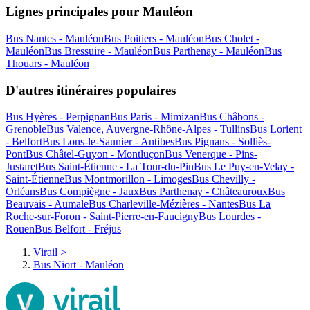
Lignes principales pour Mauléon
Bus Nantes - Mauléon
Bus Poitiers - Mauléon
Bus Cholet -
Mauléon
Bus Bressuire - Mauléon
Bus Parthenay - Mauléon
Bus
Thouars - Mauléon
D'autres itinéraires populaires
Bus Hyères - Perpignan
Bus Paris - Mimizan
Bus Châbons -
Grenoble
Bus Valence, Auvergne-Rhône-Alpes - Tullins
Bus Lorient
- Belfort
Bus Lons-le-Saunier - Antibes
Bus Pignans - Solliès-
Pont
Bus Châtel-Guyon - Montluçon
Bus Venerque - Pins-
Justaret
Bus Saint-Étienne - La Tour-du-Pin
Bus Le Puy-en-Velay -
Saint-Étienne
Bus Montmorillon - Limoges
Bus Chevilly -
Orléans
Bus Compiègne - Jaux
Bus Parthenay - Châteauroux
Bus
Beauvais - Aumale
Bus Charleville-Mézières - Nantes
Bus La
Roche-sur-Foron - Saint-Pierre-en-Faucigny
Bus Lourdes -
Rouen
Bus Belfort - Fréjus
Virail
>
Bus Niort - Mauléon