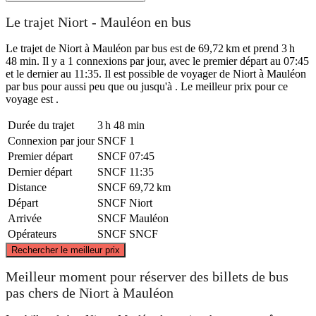
Le trajet Niort - Mauléon en bus
Le trajet de Niort à Mauléon par bus est de 69,72 km et prend 3 h
48 min. Il y a 1 connexions par jour, avec le premier départ au 07:45
et le dernier au 11:35. Il est possible de voyager de Niort à Mauléon
par bus pour aussi peu que ou jusqu'à . Le meilleur prix pour ce
voyage est .
Durée du trajet
3 h 48 min
Connexion par jour
SNCF
1
Premier départ
SNCF
07:45
Dernier départ
SNCF
11:35
Distance
SNCF
69,72 km
Départ
SNCF
Niort
Arrivée
SNCF
Mauléon
Opérateurs
SNCF
SNCF
©
CARTO
, ©
OpenStreetMap
contributors
Rechercher le meilleur prix
Mauléon
Meilleur moment pour réserver des billets de bus
pas chers de Niort à Mauléon