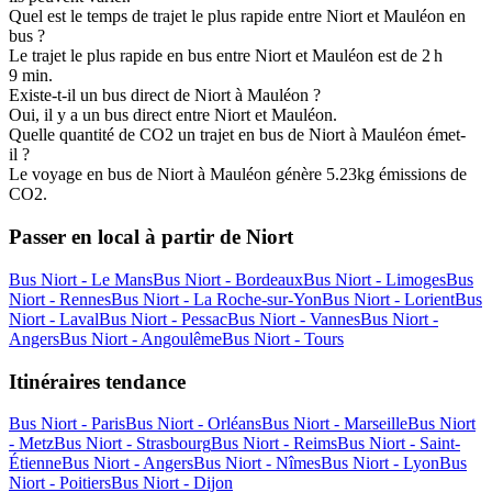
Quel est le temps de trajet le plus rapide entre Niort et Mauléon en
bus ?
Le trajet le plus rapide en bus entre Niort et Mauléon est de 2 h
9 min.
Existe-t-il un bus direct de Niort à Mauléon ?
Oui, il y a un bus direct entre Niort et Mauléon.
Quelle quantité de CO2 un trajet en bus de Niort à Mauléon émet-
il ?
Le voyage en bus de Niort à Mauléon génère 5.23kg émissions de
CO2.
Passer en local à partir de Niort
Bus Niort - Le Mans
Bus Niort - Bordeaux
Bus Niort - Limoges
Bus
Niort - Rennes
Bus Niort - La Roche-sur-Yon
Bus Niort - Lorient
Bus
Niort - Laval
Bus Niort - Pessac
Bus Niort - Vannes
Bus Niort -
Angers
Bus Niort - Angoulême
Bus Niort - Tours
Itinéraires tendance
Bus Niort - Paris
Bus Niort - Orléans
Bus Niort - Marseille
Bus Niort
- Metz
Bus Niort - Strasbourg
Bus Niort - Reims
Bus Niort - Saint-
Étienne
Bus Niort - Angers
Bus Niort - Nîmes
Bus Niort - Lyon
Bus
Niort - Poitiers
Bus Niort - Dijon