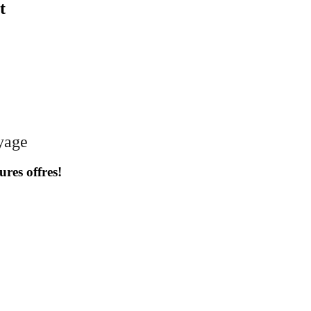
t
oyage
ures offres!