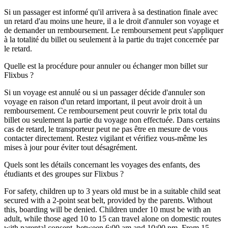
Si un passager est informé qu'il arrivera à sa destination finale avec
un retard d'au moins une heure, il a le droit d'annuler son voyage et
de demander un remboursement. Le remboursement peut s'appliquer
à la totalité du billet ou seulement à la partie du trajet concernée par
le retard.
Quelle est la procédure pour annuler ou échanger mon billet sur
Flixbus ?
Si un voyage est annulé ou si un passager décide d'annuler son
voyage en raison d'un retard important, il peut avoir droit à un
remboursement. Ce remboursement peut couvrir le prix total du
billet ou seulement la partie du voyage non effectuée. Dans certains
cas de retard, le transporteur peut ne pas être en mesure de vous
contacter directement. Restez vigilant et vérifiez vous-même les
mises à jour pour éviter tout désagrément.
Quels sont les détails concernant les voyages des enfants, des
étudiants et des groupes sur Flixbus ?
For safety, children up to 3 years old must be in a suitable child seat
secured with a 2-point seat belt, provided by the parents. Without
this, boarding will be denied. Children under 10 must be with an
adult, while those aged 10 to 15 can travel alone on domestic routes
with parental consent, between 6:00 am and 10:00 pm. From 15