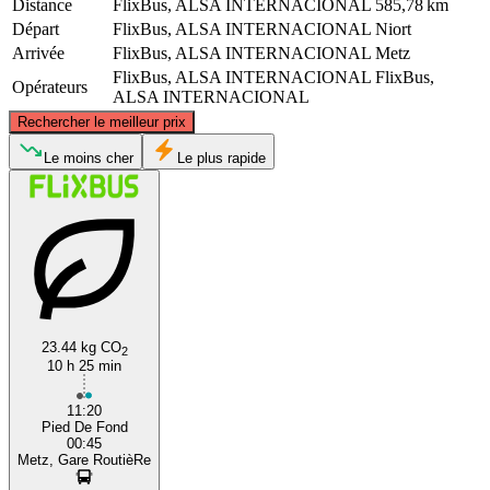
Distance
FlixBus, ALSA INTERNACIONAL
585,78 km
Départ
FlixBus, ALSA INTERNACIONAL
Niort
Arrivée
FlixBus, ALSA INTERNACIONAL
Metz
FlixBus, ALSA INTERNACIONAL
FlixBus,
Opérateurs
ALSA INTERNACIONAL
©
CARTO
, ©
OpenStreetMap
contributors
Rechercher le meilleur prix
Metz
Le moins cher
Le plus rapide
23.44 kg CO
2
10 h 25 min
Niort
11:20
Pied De Fond
00:45
Metz, Gare RoutièRe