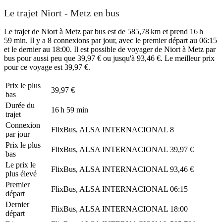
Le trajet Niort - Metz en bus
Le trajet de Niort à Metz par bus est de 585,78 km et prend 16 h
59 min. Il y a 8 connexions par jour, avec le premier départ au 06:15
et le dernier au 18:00. Il est possible de voyager de Niort à Metz par
bus pour aussi peu que 39,97 € ou jusqu'à 93,46 €. Le meilleur prix
pour ce voyage est 39,97 €.
Prix ​​le plus
39,97 €
bas
Durée du
16 h 59 min
trajet
Connexion
FlixBus, ALSA INTERNACIONAL
8
par jour
Prix ​​le plus
FlixBus, ALSA INTERNACIONAL
39,97 €
bas
Le prix le
FlixBus, ALSA INTERNACIONAL
93,46 €
plus élevé
Premier
FlixBus, ALSA INTERNACIONAL
06:15
départ
Dernier
FlixBus, ALSA INTERNACIONAL
18:00
départ