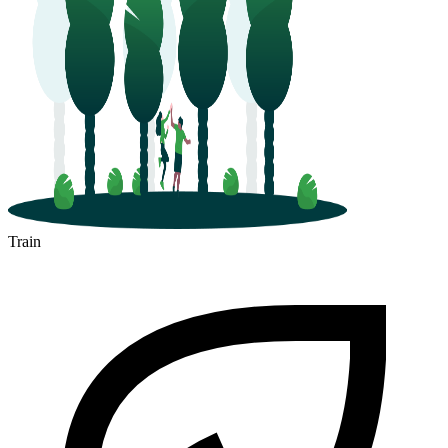
Train