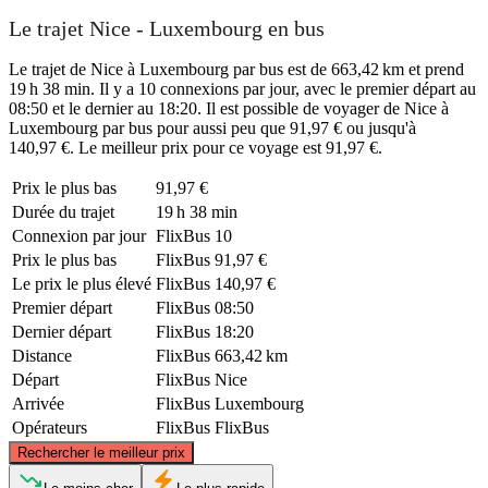
Le trajet Nice - Luxembourg en bus
Le trajet de Nice à Luxembourg par bus est de 663,42 km et prend
19 h 38 min. Il y a 10 connexions par jour, avec le premier départ au
08:50 et le dernier au 18:20. Il est possible de voyager de Nice à
Luxembourg par bus pour aussi peu que 91,97 € ou jusqu'à
140,97 €. Le meilleur prix pour ce voyage est 91,97 €.
Prix ​​le plus bas
91,97 €
Durée du trajet
19 h 38 min
Connexion par jour
FlixBus
10
Prix ​​le plus bas
FlixBus
91,97 €
Le prix le plus élevé
FlixBus
140,97 €
Premier départ
FlixBus
08:50
Dernier départ
FlixBus
18:20
Distance
FlixBus
663,42 km
Départ
FlixBus
Nice
Arrivée
FlixBus
Luxembourg
Opérateurs
FlixBus
FlixBus
©
CARTO
, ©
OpenStreetMap
contributors
Rechercher le meilleur prix
Luxembourg