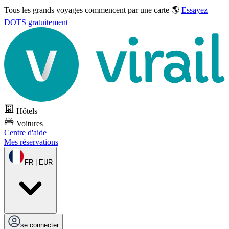
Tous les grands voyages commencent par une carte 🌎
Essayez
DOTS gratuitement
Hôtels
Voitures
Centre d'aide
Mes réservations
FR | EUR
se connecter