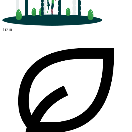
Train