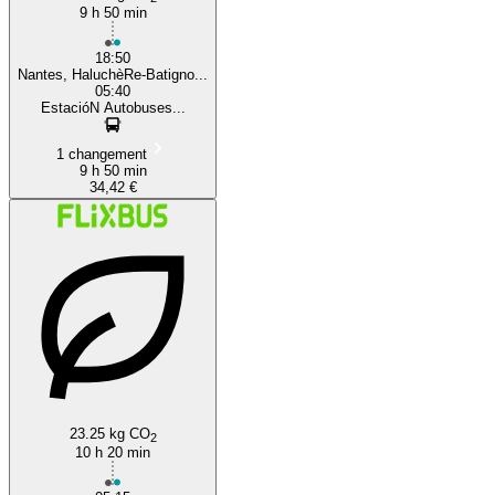
9 h 50 min
18:50
Nantes, HaluchèRe-Batigno...
05:40
EstacióN Autobuses...
1 changement
9 h 50 min
34,42 €
23.25 kg CO
2
10 h 20 min