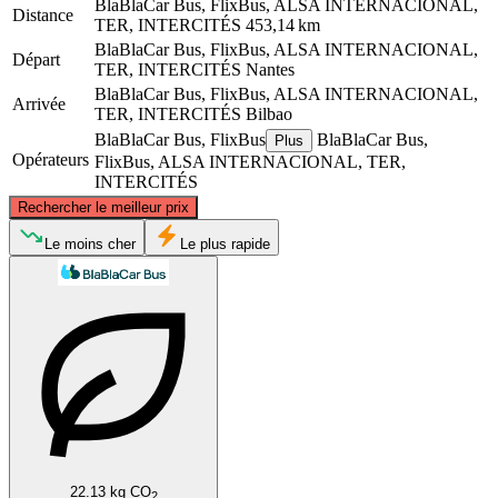
BlaBlaCar Bus, FlixBus, ALSA INTERNACIONAL,
Distance
TER, INTERCITÉS
453,14 km
BlaBlaCar Bus, FlixBus, ALSA INTERNACIONAL,
Départ
TER, INTERCITÉS
Nantes
BlaBlaCar Bus, FlixBus, ALSA INTERNACIONAL,
Arrivée
TER, INTERCITÉS
Bilbao
BlaBlaCar Bus, FlixBus
BlaBlaCar Bus,
Plus
Opérateurs
FlixBus, ALSA INTERNACIONAL, TER,
INTERCITÉS
©
CARTO
, ©
OpenStreetMap
contributors
Rechercher le meilleur prix
Nantes
Le moins cher
Le plus rapide
Bilbao
22.13 kg CO
2