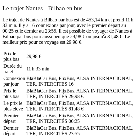
Le trajet Nantes - Bilbao en bus
Le trajet de Nantes à Bilbao par bus est de 453,14 km et prend 11 h
33 min. Il y a 16 connexions par jour, avec le premier départ au
00:25 et le dernier au 23:55. Il est possible de voyager de Nantes à
Bilbao par bus pour aussi peu que 29,98 € ou jusqu'à 81,48 €. Le
meilleur prix pour ce voyage est 29,98 €.
Prix ​​le
29,98 €
plus bas
Durée du
11 h 33 min
trajet
Connexion
BlaBlaCar Bus, FlixBus, ALSA INTERNACIONAL,
par jour
TER, INTERCITÉS
16
Prix ​​le
BlaBlaCar Bus, FlixBus, ALSA INTERNACIONAL,
plus bas
TER, INTERCITÉS
29,98 €
Le prix le
BlaBlaCar Bus, FlixBus, ALSA INTERNACIONAL,
plus élevé
TER, INTERCITÉS
81,48 €
Premier
BlaBlaCar Bus, FlixBus, ALSA INTERNACIONAL,
départ
TER, INTERCITÉS
00:25
Dernier
BlaBlaCar Bus, FlixBus, ALSA INTERNACIONAL,
départ
TER, INTERCITÉS
23:55