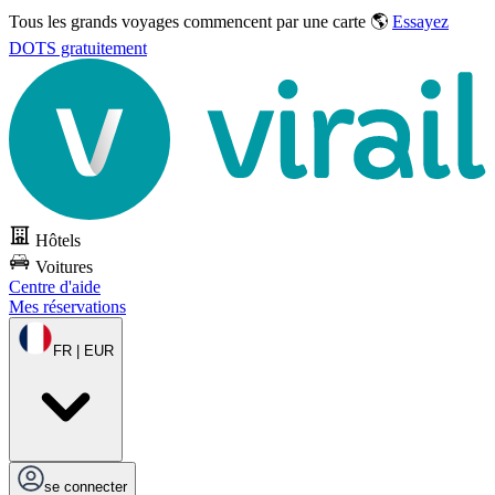
Tous les grands voyages commencent par une carte 🌎
Essayez
DOTS gratuitement
Hôtels
Voitures
Centre d'aide
Mes réservations
FR | EUR
se connecter