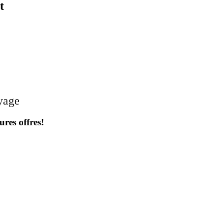
t
oyage
ures offres!