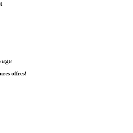
t
oyage
ures offres!