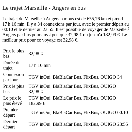
Le trajet Marseille - Angers en bus
Le trajet de Marseille à Angers par bus est de 655,76 km et prend
17 h 16 min. Il y a 34 connexions par jour, avec le premier départ au
00:10 et le dernier au 23:55. Il est possible de voyager de Marseille à
Angers par bus pour aussi peu que 32,98 € ou jusqu'à 182,99 €. Le
meilleur prix pour ce voyage est 32,98 €.
Prix ​​le plus
32,98 €
bas
Durée du
17 h 16 min
trajet
Connexion
TGV inOui, BlaBlaCar Bus, FlixBus, OUIGO
34
par jour
Prix ​​le plus
TGV inOui, BlaBlaCar Bus, FlixBus, OUIGO
bas
32,98 €
Le prix le
TGV inOui, BlaBlaCar Bus, FlixBus, OUIGO
plus élevé
182,99 €
Premier
TGV inOui, BlaBlaCar Bus, FlixBus, OUIGO
00:10
départ
Dernier
TGV inOui, BlaBlaCar Bus, FlixBus, OUIGO
23:55
départ