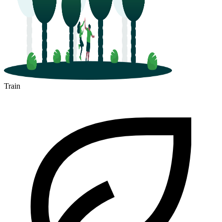
Train