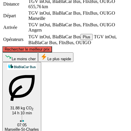
TGV inOui, BlaBlaCar Bus, FlixBus, OUIGO
Distance
655,76 km
TGV inOui, BlaBlaCar Bus, FlixBus, OUIGO
Départ
Marseille
TGV inOui, BlaBlaCar Bus, FlixBus, OUIGO
Arrivée
Angers
TGV inOui, BlaBlaCar Bus
TGV inOui,
Plus
Opérateurs
BlaBlaCar Bus, FlixBus, OUIGO
©
CARTO
, ©
OpenStreetMap
contributors
Rechercher le meilleur prix
Angers
Le moins cher
Le plus rapide
31.88 kg CO
2
14 h 10 min
Marseille
07:05
Marseille-St-Charles