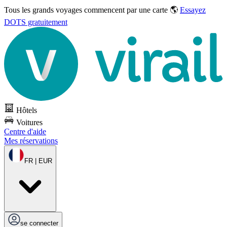
Tous les grands voyages commencent par une carte 🌎
Essayez
DOTS gratuitement
Hôtels
Voitures
Centre d'aide
Mes réservations
FR | EUR
se connecter