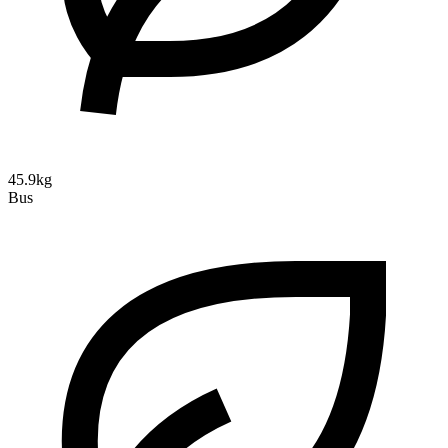
45.9kg
Bus