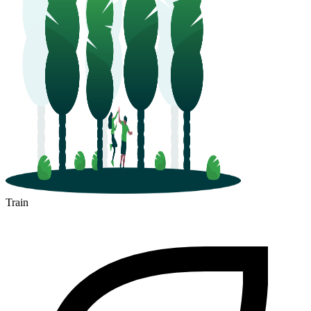
Train