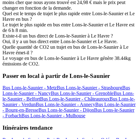
moins cher que nous ayons trouvé est 24,98 € mais le prix peut
changer en fonction de la demande.
Quel est le temps de trajet le plus rapide entre Lons-le-Saunier et Le
Havre en bus ?
Le trajet le plus rapide en bus entre Lons-le-Saunier et Le Havre est
de 6 h 8 min.
Existe-t-il un bus direct de Lons-le-Saunier à Le Havre ?
Oui, il y a un bus direct entre Lons-le-Saunier et Le Havre.
Quelle quantité de CO2 un trajet en bus de Lons-le-Saunier à Le
Havre émet-il ?
Le voyage en bus de Lons-le-Saunier à Le Havre génère 38.44kg
émissions de CO2.
Passer en local à partir de Lons-le-Saunier
Bus Lons-le-Saunier - Metz
Bus Lons-le-Saunier - Strasbourg
Bus
Lons-le-Saunier - Nancy
Bus Lons-le-Saunier - Grenoble
Bus Lons-
le-Saunier - Belfort
Bus Lons-le-Saunier - Châteauroux
Bus Lons-le-
Saunier - Verdun
Bus Lons-le-Saunier - Annecy
Bus Lons-le-Saunier
- Bourg-en-Bresse
Bus Lons-le-Saunier - Dijon
Bus Lons-le-Saunier
- Forbach
Bus Lons-le-Saunier - Mulhouse
Itinéraires tendance