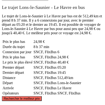
Le trajet Lons-le-Saunier - Le Havre en bus
Le trajet de Lons-le-Saunier à Le Havre par bus est de 512,49 km et
prend 8 h 37 min. Il y a 6 connexions par jour, avec le premier
départ au 05:20 et le dernier au 19:45. Il est possible de voyager de
Lons-le-Saunier à Le Havre par bus pour aussi peu que 24,98 € ou
jusqu'à 40,40 €. Le meilleur prix pour ce voyage est 24,98 €.
Prix ​​le plus bas
24,98 €
Durée du trajet
8 h 37 min
Connexion par jour
SNCF, FlixBus
6
Prix ​​le plus bas
SNCF, FlixBus
24,98 €
Le prix le plus élevé
SNCF, FlixBus
40,40 €
Premier départ
SNCF, FlixBus
05:20
Dernier départ
SNCF, FlixBus
19:45
Distance
SNCF, FlixBus
512,49 km
Départ
SNCF, FlixBus
Lons-le-Saunier
Arrivée
SNCF, FlixBus
Le Havre
Opérateurs
SNCF, FlixBus
SNCF, FlixBus
©
CARTO
, ©
OpenStreetMap
contributors
Rechercher le meilleur prix
Le Havre