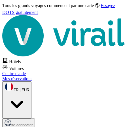
Tous les grands voyages commencent par une carte 🌎
Essayez
DOTS gratuitement
Hôtels
Voitures
Centre d'aide
Mes réservations
FR | EUR
se connecter