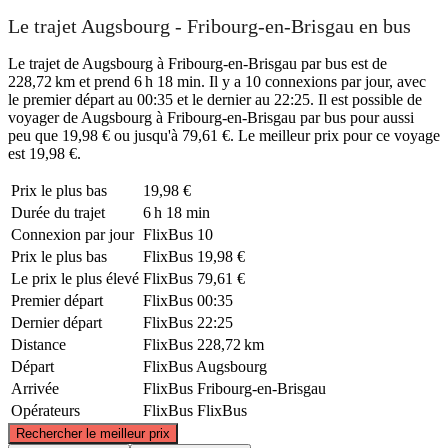
Le trajet Augsbourg - Fribourg-en-Brisgau en bus
Le trajet de Augsbourg à Fribourg-en-Brisgau par bus est de
228,72 km et prend 6 h 18 min. Il y a 10 connexions par jour, avec
le premier départ au 00:35 et le dernier au 22:25. Il est possible de
voyager de Augsbourg à Fribourg-en-Brisgau par bus pour aussi
peu que 19,98 € ou jusqu'à 79,61 €. Le meilleur prix pour ce voyage
est 19,98 €.
Prix ​​le plus bas
19,98 €
Durée du trajet
6 h 18 min
Connexion par jour
FlixBus
10
Prix ​​le plus bas
FlixBus
19,98 €
Le prix le plus élevé
FlixBus
79,61 €
Premier départ
FlixBus
00:35
Dernier départ
FlixBus
22:25
Distance
FlixBus
228,72 km
Départ
FlixBus
Augsbourg
Arrivée
FlixBus
Fribourg-en-Brisgau
Opérateurs
FlixBus
FlixBus
©
CARTO
, ©
OpenStreetMap
contributors
Rechercher le meilleur prix