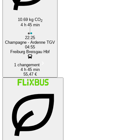
10.69 kg CO
2
4 h 45 min
22:25
Champagne - Ardenne TGV
04:55
Freiburg Breisgau Hbf
1 changement
4 h 45 min
55,47 €