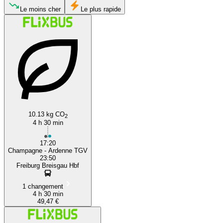
Le moins cher
Le plus rapide
Augsburg
Freiburg
10.13 kg CO
2
4 h 30 min
17:20
Champagne - Ardenne TGV
23:50
Freiburg Breisgau Hbf
1 changement
4 h 30 min
49,47 €