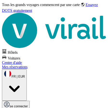
Tous les grands voyages commencent par une carte 🌎
Essayez
DOTS gratuitement
Hôtels
Voitures
Centre d'aide
Mes réservations
FR | EUR
se connecter