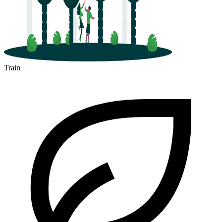
Train