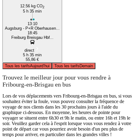
12.56 kg CO
2
5 h 35 min
13:10
Augsburg - P+R Oberhausen...
18:45
Freiburg Breisgau Hbf...
direct
5 h 35 min
55,86 €
Tous les tarifs
Aujourd’hui
Tous les tarifs
Demain
Trouvez le meilleur jour pour vous rendre à
Fribourg-en-Brisgau en bus
Lors de vos déplacements vers Fribourg-en-Brisgau en bus, si vous
souhaitez éviter la foule, vous pouvez consulter la fréquence de
voyage de nos clients dans les 30 prochains jours à l'aide du
graphique ci-dessous. En moyenne, les heures de pointe pour
voyager se situent entre 6h30 et 9h le matin, ou entre 16h et 19h le
soir. Veuillez garder cela à l'esprit lorsque vous vous rendez à votre
point de départ car vous pourriez avoir besoin d'un peu plus de
temps pour arriver, en particulier dans les grandes villes !