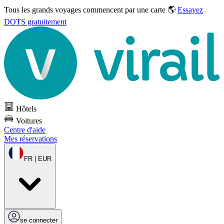
Tous les grands voyages commencent par une carte 🌎
Essayez
DOTS gratuitement
Hôtels
Voitures
Centre d'aide
Mes réservations
FR | EUR
se connecter