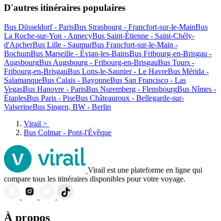
D'autres itinéraires populaires
Bus Düsseldorf - Paris
Bus Strasbourg - Francfort-sur-le-Main
Bus
La Roche-sur-Yon - Annecy
Bus Saint-Étienne - Saint-Chély-
d'Apcher
Bus Lille - Saumur
Bus Francfort-sur-le-Main -
Bochum
Bus Marseille - Évian-les-Bains
Bus Fribourg-en-Brisgau -
Augsbourg
Bus Augsbourg - Fribourg-en-Brisgau
Bus Tours -
Fribourg-en-Brisgau
Bus Lons-le-Saunier - Le Havre
Bus Mérida -
Salamanque
Bus Calais - Bayonne
Bus San Francisco - Las
Vegas
Bus Hanovre - Paris
Bus Nuremberg - Flensbourg
Bus Nîmes -
Étaples
Bus Paris - Pise
Bus Châteauroux - Bellegarde-sur-
Valserine
Bus Singen, BW - Berlin
Virail
>
Bus Colmar - Pont-l'Évêque
Virail est une plateforme en ligne qui
compare tous les itinéraires disponibles pour votre voyage.
À propos