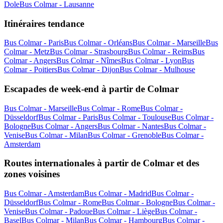
Dole
Bus Colmar - Lausanne
Itinéraires tendance
Bus Colmar - Paris
Bus Colmar - Orléans
Bus Colmar - Marseille
Bus
Colmar - Metz
Bus Colmar - Strasbourg
Bus Colmar - Reims
Bus
Colmar - Angers
Bus Colmar - Nîmes
Bus Colmar - Lyon
Bus
Colmar - Poitiers
Bus Colmar - Dijon
Bus Colmar - Mulhouse
Escapades de week-end à partir de Colmar
Bus Colmar - Marseille
Bus Colmar - Rome
Bus Colmar -
Düsseldorf
Bus Colmar - Paris
Bus Colmar - Toulouse
Bus Colmar -
Bologne
Bus Colmar - Angers
Bus Colmar - Nantes
Bus Colmar -
Venise
Bus Colmar - Milan
Bus Colmar - Grenoble
Bus Colmar -
Amsterdam
Routes internationales à partir de Colmar et des
zones voisines
Bus Colmar - Amsterdam
Bus Colmar - Madrid
Bus Colmar -
Düsseldorf
Bus Colmar - Rome
Bus Colmar - Bologne
Bus Colmar -
Venise
Bus Colmar - Padoue
Bus Colmar - Liège
Bus Colmar -
Basel
Bus Colmar - Milan
Bus Colmar - Hambourg
Bus Colmar -