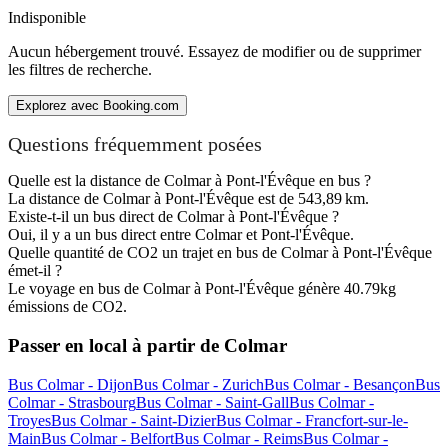
Indisponible
Aucun hébergement trouvé. Essayez de modifier ou de supprimer
les filtres de recherche.
Explorez avec Booking.com
Questions fréquemment posées
Quelle est la distance de Colmar à Pont-l'Évêque en bus ?
La distance de Colmar à Pont-l'Évêque est de 543,89 km.
Existe-t-il un bus direct de Colmar à Pont-l'Évêque ?
Oui, il y a un bus direct entre Colmar et Pont-l'Évêque.
Quelle quantité de CO2 un trajet en bus de Colmar à Pont-l'Évêque
émet-il ?
Le voyage en bus de Colmar à Pont-l'Évêque génère 40.79kg
émissions de CO2.
Passer en local à partir de Colmar
Bus Colmar - Dijon
Bus Colmar - Zurich
Bus Colmar - Besançon
Bus
Colmar - Strasbourg
Bus Colmar - Saint-Gall
Bus Colmar -
Troyes
Bus Colmar - Saint-Dizier
Bus Colmar - Francfort-sur-le-
Main
Bus Colmar - Belfort
Bus Colmar - Reims
Bus Colmar -