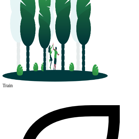
Train