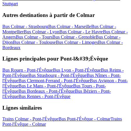
Stuttgart
Autres destinations à partir de Colmar
Bus Colmar - Strasbourg
Bus Colmar - Marseille
Bus Colmar -
Montpellier
Bus Colmar - Lyon
Bus Colmar - Le Havre
Bus Colmar -
Angers
Bus Colmar - Tours
Bus Colmar - Grenoble
Bus Colmar -
Dijon
Bus Colmar - Toulouse
Bus Colmar - Limoges
Bus Colmar -
Bordeaux
Lignes principales pour Pont-l&#39;Évêque
Bus Rouen - Pont-l'Évêque
Bus Lyon - Pont-l'Évêque
Bus Reims -
Pont-l'Évêque
Bus Strasbourg - Pont-l'Évêque
Bus Nîmes - Pont-
l'Évêque
Bus Clermont-Ferrand - Pont-l'Évêque
Bus Avignon - Pont-
l'Évêque
Bus Le Mans - Pont-l'Évêque
Bus Tours - Pont-
l'Évêque
Bus Bordeaux - Pont-l'Évêque
Bus Béziers - Pont-
l'Évêque
Bus Rennes - Pont-l'Évêque
Lignes similaires
Trains Colmar - Pont-l'Évêque
Bus Pont-l'Évêque - Colmar
Trains
Pont-l'Évêque - Colmar