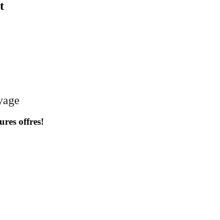
t
oyage
ures offres!