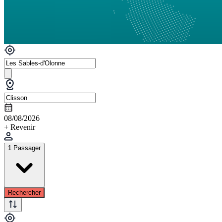
08/08/2026
+ Revenir
1 Passager
Rechercher