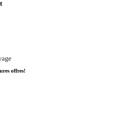
t
oyage
ures offres!