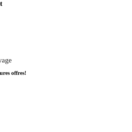
t
oyage
ures offres!