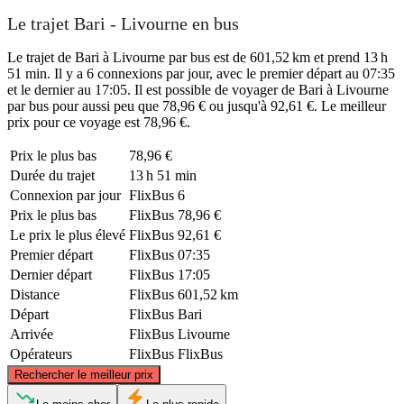
Le trajet Bari - Livourne en bus
Le trajet de Bari à Livourne par bus est de 601,52 km et prend 13 h
51 min. Il y a 6 connexions par jour, avec le premier départ au 07:35
et le dernier au 17:05. Il est possible de voyager de Bari à Livourne
par bus pour aussi peu que 78,96 € ou jusqu'à 92,61 €. Le meilleur
prix pour ce voyage est 78,96 €.
Prix ​​le plus bas
78,96 €
Durée du trajet
13 h 51 min
Connexion par jour
FlixBus
6
Prix ​​le plus bas
FlixBus
78,96 €
Le prix le plus élevé
FlixBus
92,61 €
Premier départ
FlixBus
07:35
Dernier départ
FlixBus
17:05
Distance
FlixBus
601,52 km
Départ
FlixBus
Bari
Arrivée
FlixBus
Livourne
Opérateurs
FlixBus
FlixBus
©
CARTO
, ©
OpenStreetMap
contributors
Rechercher le meilleur prix