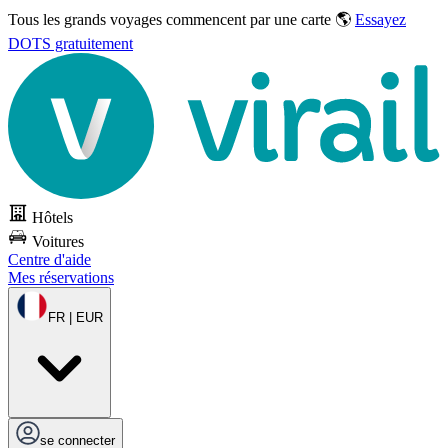
Tous les grands voyages commencent par une carte 🌎
Essayez
DOTS gratuitement
Hôtels
Voitures
Centre d'aide
Mes réservations
FR | EUR
se connecter