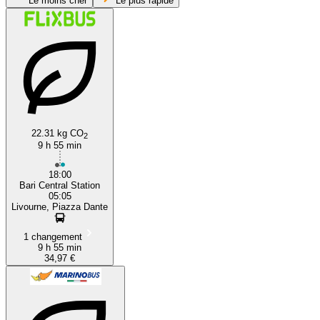
Le moins cher
Le plus rapide
Livorno
Bari
22.31 kg CO
2
9 h 55 min
18:00
Bari Central Station
05:05
Livourne, Piazza Dante
1 changement
9 h 55 min
34,97 €