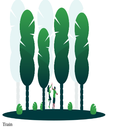
Train