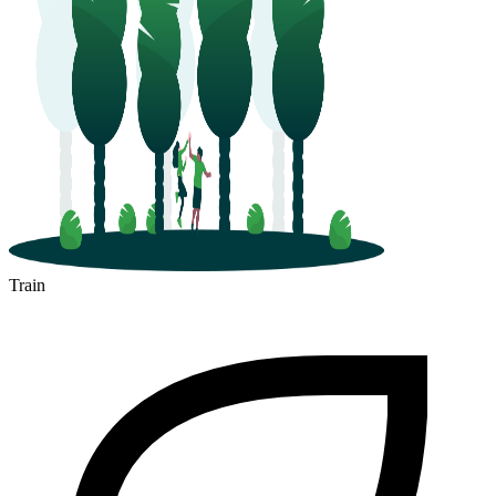
Train