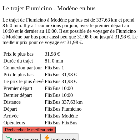
Le trajet Fiumicino - Modène en bus
Le trajet de Fiumicino à Modène par bus est de 337,63 km et prend
8 h 0 min. Il y a 1 connexions par jour, avec le premier départ au
10:00 et le dernier au 10:00. Il est possible de voyager de Fiumicino
à Modène par bus pour aussi peu que 31,98 € ou jusqu'à 31,98 €. Le
meilleur prix pour ce voyage est 31,98 €.
Prix ​​le plus bas
31,98 €
Durée du trajet
8 h 0 min
Connexion par jour
FlixBus
1
Prix ​​le plus bas
FlixBus
31,98 €
Le prix le plus élevé
FlixBus
31,98 €
Premier départ
FlixBus
10:00
Dernier départ
FlixBus
10:00
Distance
FlixBus
337,63 km
Départ
FlixBus
Fiumicino
Arrivée
FlixBus
Modène
Opérateurs
FlixBus
FlixBus
©
CARTO
, ©
OpenStreetMap
contributors
Rechercher le meilleur prix
Modena