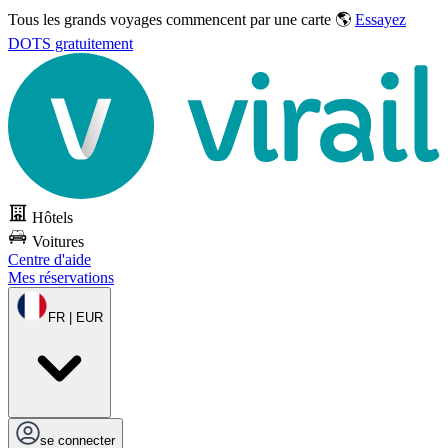
Tous les grands voyages commencent par une carte 🌎
Essayez
DOTS gratuitement
Hôtels
Voitures
Centre d'aide
Mes réservations
FR | EUR
se connecter