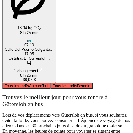
18.94 kg CO
2
8 h 25 min
07:10
Calle Del Puente Colgante...
17:05
OststraßE, GüTersloh...
1 changement
8 h 25 min
36,97 €
Tous les tarifs
Aujourd’hui
Tous les tarifs
Demain
Trouvez le meilleur jour pour vous rendre à
Gütersloh en bus
Lors de vos déplacements vers Gütersloh en bus, si vous souhaitez
éviter la foule, vous pouvez consulter la fréquence de voyage de nos
clients dans les 30 prochains jours à l'aide du graphique ci-dessous.
En moyenne, les heures de pointe pour voyager se situent entre