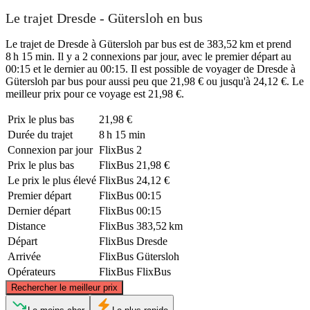
Le trajet Dresde - Gütersloh en bus
Le trajet de Dresde à Gütersloh par bus est de 383,52 km et prend
8 h 15 min. Il y a 2 connexions par jour, avec le premier départ au
00:15 et le dernier au 00:15. Il est possible de voyager de Dresde à
Gütersloh par bus pour aussi peu que 21,98 € ou jusqu'à 24,12 €. Le
meilleur prix pour ce voyage est 21,98 €.
Prix ​​le plus bas
21,98 €
Durée du trajet
8 h 15 min
Connexion par jour
FlixBus
2
Prix ​​le plus bas
FlixBus
21,98 €
Le prix le plus élevé
FlixBus
24,12 €
Premier départ
FlixBus
00:15
Dernier départ
FlixBus
00:15
Distance
FlixBus
383,52 km
Départ
FlixBus
Dresde
Arrivée
FlixBus
Gütersloh
Opérateurs
FlixBus
FlixBus
©
CARTO
, ©
OpenStreetMap
contributors
Rechercher le meilleur prix