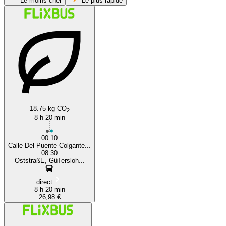
Le moins cher
Le plus rapide
Gütersloh
Dresden
18.75 kg CO
2
8 h 20 min
00:10
Calle Del Puente Colgante...
08:30
OststraßE, GüTersloh...
direct
8 h 20 min
26,98 €