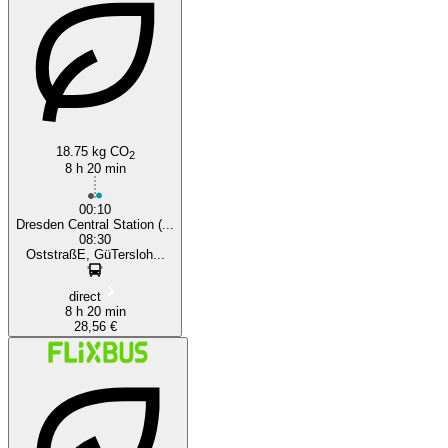
18.75 kg CO
2
8 h 20 min
00:10
Dresden Central Station (...
08:30
OststraßE, GüTersloh...
direct
8 h 20 min
28,56 €