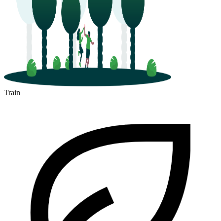
Train