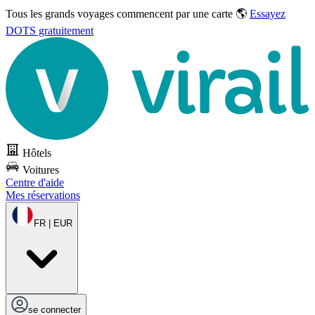
Tous les grands voyages commencent par une carte 🌎
Essayez
DOTS gratuitement
Hôtels
Voitures
Centre d'aide
Mes réservations
FR | EUR
se connecter