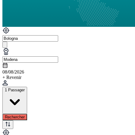
08/08/2026
+ Revenir
1 Passager
Rechercher