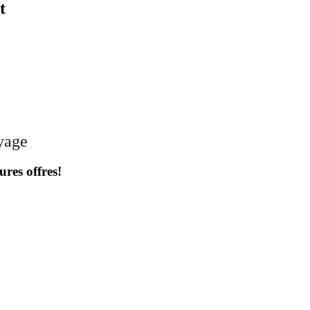
t
oyage
ures offres!