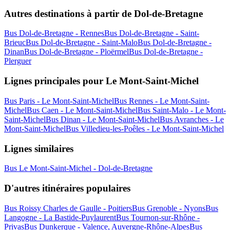
Autres destinations à partir de Dol-de-Bretagne
Bus Dol-de-Bretagne - Rennes
Bus Dol-de-Bretagne - Saint-
Brieuc
Bus Dol-de-Bretagne - Saint-Malo
Bus Dol-de-Bretagne -
Dinan
Bus Dol-de-Bretagne - Ploërmel
Bus Dol-de-Bretagne -
Plerguer
Lignes principales pour Le Mont-Saint-Michel
Bus Paris - Le Mont-Saint-Michel
Bus Rennes - Le Mont-Saint-
Michel
Bus Caen - Le Mont-Saint-Michel
Bus Saint-Malo - Le Mont-
Saint-Michel
Bus Dinan - Le Mont-Saint-Michel
Bus Avranches - Le
Mont-Saint-Michel
Bus Villedieu-les-Poêles - Le Mont-Saint-Michel
Lignes similaires
Bus Le Mont-Saint-Michel - Dol-de-Bretagne
D'autres itinéraires populaires
Bus Roissy Charles de Gaulle - Poitiers
Bus Grenoble - Nyons
Bus
Langogne - La Bastide-Puylaurent
Bus Tournon-sur-Rhône -
Privas
Bus Dunkerque - Valence, Auvergne-Rhône-Alpes
Bus