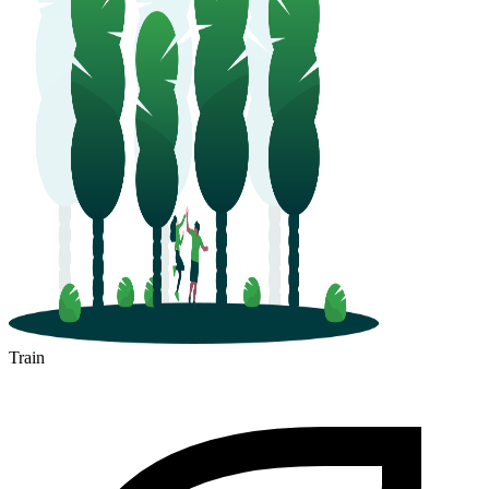
Train