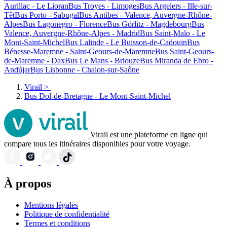
Aurillac - Le Lioran
Bus Troyes - Limoges
Bus Argelers - Ille-sur-
Têt
Bus Porto - Sabugal
Bus Antibes - Valence, Auvergne-Rhône-
Alpes
Bus Lagonegro - Florence
Bus Görlitz - Magdebourg
Bus
Valence, Auvergne-Rhône-Alpes - Madrid
Bus Saint-Malo - Le
Mont-Saint-Michel
Bus Lalinde - Le Buisson-de-Cadouin
Bus
Bénesse-Maremne - Saint-Geours-de-Maremne
Bus Saint-Geours-
de-Maremne - Dax
Bus Le Mans - Briouze
Bus Miranda de Ebro -
Andújar
Bus Lisbonne - Chalon-sur-Saône
Virail
>
Bus Dol-de-Bretagne - Le Mont-Saint-Michel
Virail est une plateforme en ligne qui
compare tous les itinéraires disponibles pour votre voyage.
À propos
Mentions légales
Politique de confidentialité
Termes et conditions