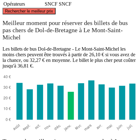
Opérateurs
SNCF
SNCF
©
CARTO
, ©
OpenStreetMap
contributors
Rechercher le meilleur prix
Meilleur moment pour réserver des billets de bus
Le Mont-Saint-Michel
pas chers de Dol-de-Bretagne à Le Mont-Saint-
Michel
Les billets de bus Dol-de-Bretagne - Le Mont-Saint-Michel les
moins chers peuvent être trouvés à partir de 26,10 € si vous avez de
la chance, ou 32,27 € en moyenne. Le billet le plus cher peut coûter
jusqu'à 36,81 €.
Dol-de-Bretagne