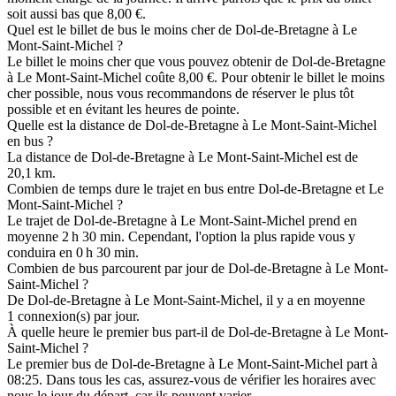
soit aussi bas que 8,00 €.
Quel est le billet de bus le moins cher de Dol-de-Bretagne à Le
Mont-Saint-Michel ?
Le billet le moins cher que vous pouvez obtenir de Dol-de-Bretagne
à Le Mont-Saint-Michel coûte 8,00 €. Pour obtenir le billet le moins
cher possible, nous vous recommandons de réserver le plus tôt
possible et en évitant les heures de pointe.
Quelle est la distance de Dol-de-Bretagne à Le Mont-Saint-Michel
en bus ?
La distance de Dol-de-Bretagne à Le Mont-Saint-Michel est de
20,1 km.
Combien de temps dure le trajet en bus entre Dol-de-Bretagne et Le
Mont-Saint-Michel ?
Le trajet de Dol-de-Bretagne à Le Mont-Saint-Michel prend en
moyenne 2 h 30 min. Cependant, l'option la plus rapide vous y
conduira en 0 h 30 min.
Combien de bus parcourent par jour de Dol-de-Bretagne à Le Mont-
Saint-Michel ?
De Dol-de-Bretagne à Le Mont-Saint-Michel, il y a en moyenne
1 connexion(s) par jour.
À quelle heure le premier bus part-il de Dol-de-Bretagne à Le Mont-
Saint-Michel ?
Le premier bus de Dol-de-Bretagne à Le Mont-Saint-Michel part à
08:25. Dans tous les cas, assurez-vous de vérifier les horaires avec
nous le jour du départ, car ils peuvent varier.