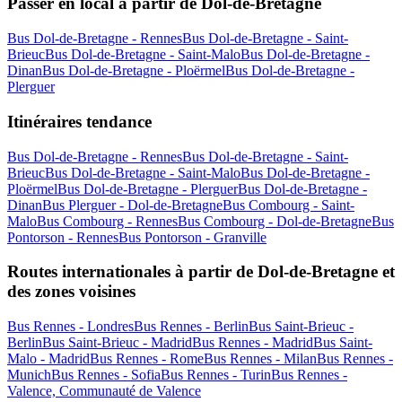
Passer en local à partir de Dol-de-Bretagne
Bus Dol-de-Bretagne - Rennes
Bus Dol-de-Bretagne - Saint-
Brieuc
Bus Dol-de-Bretagne - Saint-Malo
Bus Dol-de-Bretagne -
Dinan
Bus Dol-de-Bretagne - Ploërmel
Bus Dol-de-Bretagne -
Plerguer
Itinéraires tendance
Bus Dol-de-Bretagne - Rennes
Bus Dol-de-Bretagne - Saint-
Brieuc
Bus Dol-de-Bretagne - Saint-Malo
Bus Dol-de-Bretagne -
Ploërmel
Bus Dol-de-Bretagne - Plerguer
Bus Dol-de-Bretagne -
Dinan
Bus Plerguer - Dol-de-Bretagne
Bus Combourg - Saint-
Malo
Bus Combourg - Rennes
Bus Combourg - Dol-de-Bretagne
Bus
Pontorson - Rennes
Bus Pontorson - Granville
Routes internationales à partir de Dol-de-Bretagne et
des zones voisines
Bus Rennes - Londres
Bus Rennes - Berlin
Bus Saint-Brieuc -
Berlin
Bus Saint-Brieuc - Madrid
Bus Rennes - Madrid
Bus Saint-
Malo - Madrid
Bus Rennes - Rome
Bus Rennes - Milan
Bus Rennes -
Munich
Bus Rennes - Sofia
Bus Rennes - Turin
Bus Rennes -
Valence, Communauté de Valence