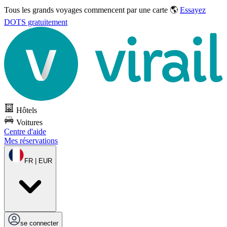
Tous les grands voyages commencent par une carte 🌎
Essayez
DOTS gratuitement
Hôtels
Voitures
Centre d'aide
Mes réservations
FR | EUR
se connecter