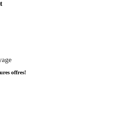
t
oyage
ures offres!