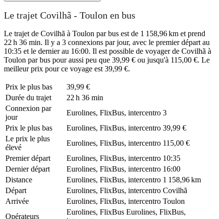
Le trajet Covilhã - Toulon en bus
Le trajet de Covilhã à Toulon par bus est de 1 158,96 km et prend
22 h 36 min. Il y a 3 connexions par jour, avec le premier départ au
10:35 et le dernier au 16:00. Il est possible de voyager de Covilhã à
Toulon par bus pour aussi peu que 39,99 € ou jusqu'à 115,00 €. Le
meilleur prix pour ce voyage est 39,99 €.
Prix ​​le plus bas
39,99 €
Durée du trajet
22 h 36 min
Connexion par
Eurolines, FlixBus, intercentro
3
jour
Prix ​​le plus bas
Eurolines, FlixBus, intercentro
39,99 €
Le prix le plus
Eurolines, FlixBus, intercentro
115,00 €
élevé
Premier départ
Eurolines, FlixBus, intercentro
10:35
Dernier départ
Eurolines, FlixBus, intercentro
16:00
Distance
Eurolines, FlixBus, intercentro
1 158,96 km
Départ
Eurolines, FlixBus, intercentro
Covilhã
Arrivée
Eurolines, FlixBus, intercentro
Toulon
Eurolines, FlixBus
Eurolines, FlixBus,
Opérateurs