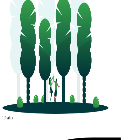
Train