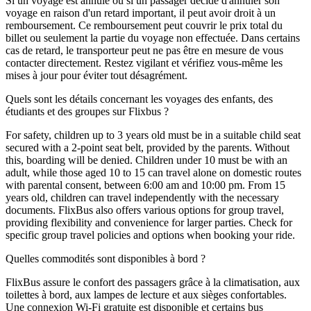
Si un voyage est annulé ou si un passager décide d'annuler son
voyage en raison d'un retard important, il peut avoir droit à un
remboursement. Ce remboursement peut couvrir le prix total du
billet ou seulement la partie du voyage non effectuée. Dans certains
cas de retard, le transporteur peut ne pas être en mesure de vous
contacter directement. Restez vigilant et vérifiez vous-même les
mises à jour pour éviter tout désagrément.
Quels sont les détails concernant les voyages des enfants, des
étudiants et des groupes sur Flixbus ?
For safety, children up to 3 years old must be in a suitable child seat
secured with a 2-point seat belt, provided by the parents. Without
this, boarding will be denied. Children under 10 must be with an
adult, while those aged 10 to 15 can travel alone on domestic routes
with parental consent, between 6:00 am and 10:00 pm. From 15
years old, children can travel independently with the necessary
documents. FlixBus also offers various options for group travel,
providing flexibility and convenience for larger parties. Check for
specific group travel policies and options when booking your ride.
Quelles commodités sont disponibles à bord ?
FlixBus assure le confort des passagers grâce à la climatisation, aux
toilettes à bord, aux lampes de lecture et aux sièges confortables.
Une connexion Wi-Fi gratuite est disponible et certains bus