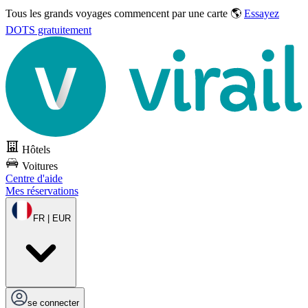
Tous les grands voyages commencent par une carte 🌎
Essayez
DOTS gratuitement
Hôtels
Voitures
Centre d'aide
Mes réservations
FR | EUR
se connecter