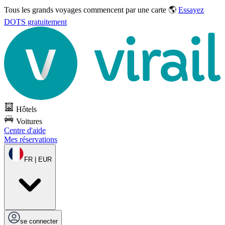
Tous les grands voyages commencent par une carte 🌎
Essayez
DOTS gratuitement
Hôtels
Voitures
Centre d'aide
Mes réservations
FR | EUR
se connecter