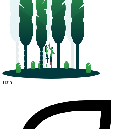
Train