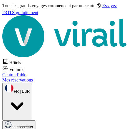
Tous les grands voyages commencent par une carte 🌎
Essayez
DOTS gratuitement
Hôtels
Voitures
Centre d'aide
Mes réservations
FR | EUR
se connecter