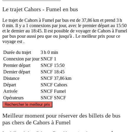
Le trajet Cahors - Fumel en bus
Le trajet de Cahors à Fumel par bus est de 37,86 km et prend 3 h
0 min. Il y a 1 connexions par jour, avec le premier départ au 15:50
et le dernier au 18:45. Il est possible de voyager de Cahors à Fumel
par bus pour aussi peu que ou jusqu'à . Le meilleur prix pour ce
voyage est .
Durée du trajet
3 h 0 min
Connexion par jour
SNCF
1
Premier départ
SNCF
15:50
Dernier départ
SNCF
18:45
Distance
SNCF
37,86 km
Départ
SNCF
Cahors
Arrivée
SNCF
Fumel
Opérateurs
SNCF
SNCF
©
CARTO
, ©
OpenStreetMap
contributors
Rechercher le meilleur prix
Meilleur moment pour réserver des billets de bus
pas chers de Cahors à Fumel