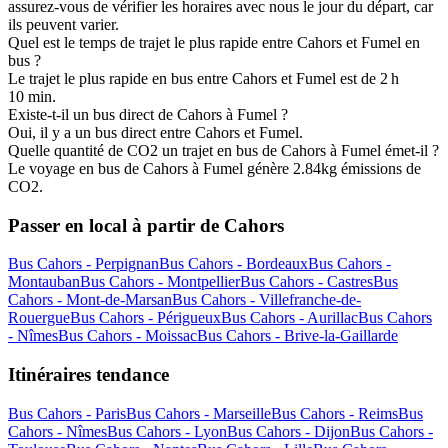
assurez-vous de vérifier les horaires avec nous le jour du départ, car
ils peuvent varier.
Quel est le temps de trajet le plus rapide entre Cahors et Fumel en
bus ?
Le trajet le plus rapide en bus entre Cahors et Fumel est de 2 h
10 min.
Existe-t-il un bus direct de Cahors à Fumel ?
Oui, il y a un bus direct entre Cahors et Fumel.
Quelle quantité de CO2 un trajet en bus de Cahors à Fumel émet-il ?
Le voyage en bus de Cahors à Fumel génère 2.84kg émissions de
CO2.
Passer en local à partir de Cahors
Bus Cahors - Perpignan
Bus Cahors - Bordeaux
Bus Cahors -
Montauban
Bus Cahors - Montpellier
Bus Cahors - Castres
Bus
Cahors - Mont-de-Marsan
Bus Cahors - Villefranche-de-
Rouergue
Bus Cahors - Périgueux
Bus Cahors - Aurillac
Bus Cahors
- Nîmes
Bus Cahors - Moissac
Bus Cahors - Brive-la-Gaillarde
Itinéraires tendance
Bus Cahors - Paris
Bus Cahors - Marseille
Bus Cahors - Reims
Bus
Cahors - Nîmes
Bus Cahors - Lyon
Bus Cahors - Dijon
Bus Cahors -