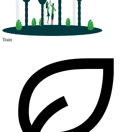
Train