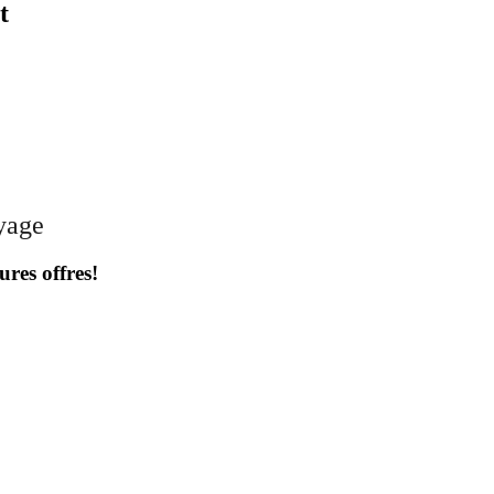
t
oyage
ures offres!