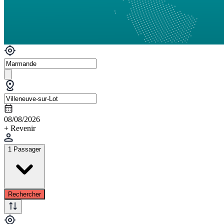
08/08/2026
+ Revenir
1 Passager
Rechercher