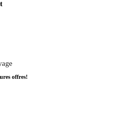
t
oyage
ures offres!