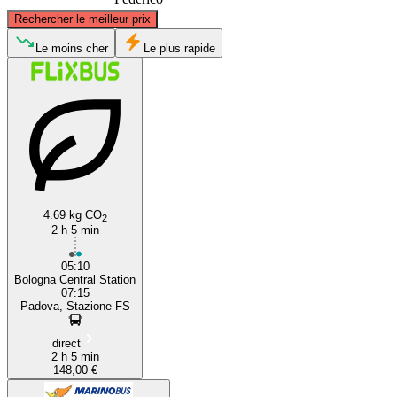
©
CARTO
, ©
OpenStreetMap
contributors
Rechercher le meilleur prix
Padua
Le moins cher
Le plus rapide
4.69 kg CO
2
Bologna
2 h 5 min
05:10
Bologna Central Station
07:15
Padova, Stazione FS
direct
2 h 5 min
148,00 €