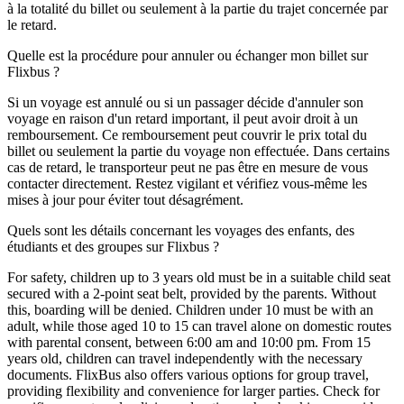
à la totalité du billet ou seulement à la partie du trajet concernée par
le retard.
Quelle est la procédure pour annuler ou échanger mon billet sur
Flixbus ?
Si un voyage est annulé ou si un passager décide d'annuler son
voyage en raison d'un retard important, il peut avoir droit à un
remboursement. Ce remboursement peut couvrir le prix total du
billet ou seulement la partie du voyage non effectuée. Dans certains
cas de retard, le transporteur peut ne pas être en mesure de vous
contacter directement. Restez vigilant et vérifiez vous-même les
mises à jour pour éviter tout désagrément.
Quels sont les détails concernant les voyages des enfants, des
étudiants et des groupes sur Flixbus ?
For safety, children up to 3 years old must be in a suitable child seat
secured with a 2-point seat belt, provided by the parents. Without
this, boarding will be denied. Children under 10 must be with an
adult, while those aged 10 to 15 can travel alone on domestic routes
with parental consent, between 6:00 am and 10:00 pm. From 15
years old, children can travel independently with the necessary
documents. FlixBus also offers various options for group travel,
providing flexibility and convenience for larger parties. Check for