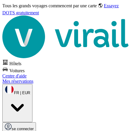
Tous les grands voyages commencent par une carte 🌎
Essayez
DOTS gratuitement
Hôtels
Voitures
Centre d'aide
Mes réservations
FR | EUR
se connecter