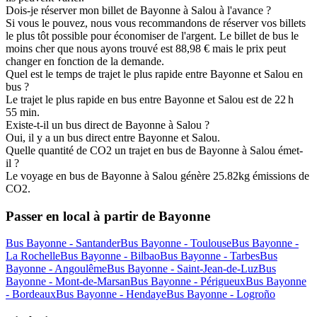
Dois-je réserver mon billet de Bayonne à Salou à l'avance ?
Si vous le pouvez, nous vous recommandons de réserver vos billets
le plus tôt possible pour économiser de l'argent. Le billet de bus le
moins cher que nous ayons trouvé est 88,98 € mais le prix peut
changer en fonction de la demande.
Quel est le temps de trajet le plus rapide entre Bayonne et Salou en
bus ?
Le trajet le plus rapide en bus entre Bayonne et Salou est de 22 h
55 min.
Existe-t-il un bus direct de Bayonne à Salou ?
Oui, il y a un bus direct entre Bayonne et Salou.
Quelle quantité de CO2 un trajet en bus de Bayonne à Salou émet-
il ?
Le voyage en bus de Bayonne à Salou génère 25.82kg émissions de
CO2.
Passer en local à partir de Bayonne
Bus Bayonne - Santander
Bus Bayonne - Toulouse
Bus Bayonne -
La Rochelle
Bus Bayonne - Bilbao
Bus Bayonne - Tarbes
Bus
Bayonne - Angoulême
Bus Bayonne - Saint-Jean-de-Luz
Bus
Bayonne - Mont-de-Marsan
Bus Bayonne - Périgueux
Bus Bayonne
- Bordeaux
Bus Bayonne - Hendaye
Bus Bayonne - Logroño