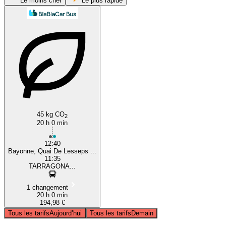
Le moins cher
Le plus rapide
Salou
45 kg CO
2
20 h 0 min
12:40
Bayonne, Quai De Lesseps ...
11:35
TARRAGONA...
1 changement
20 h 0 min
194,98 €
Tous les tarifs
Aujourd’hui
Tous les tarifs
Demain