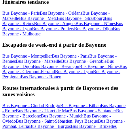
Itinéraires tendance
Bus Bayonne - Paris
Bus Bayonne - Orléans
Bus Bayonne -
Marseille
Bus Bayonne - Metz
Bus Bayonne - Strasbourg
Bus
Bayonne - Reims
Bus Bayonne - Angers
Bus Bayonne - Nîmes
Bus
Bayonne - Lyon
Bus Bayonne - Poitiers
Bus Bayonne - Dijon
Bus
Bayonne - Mulhouse
Escapades de week-end à partir de Bayonne
Bus Bayonne - Montpellier
Bus Bayonne - Paris
Bus Bayonne -
Rennes
Bus Bayonne - Marseille
Bus Bayonne - Grenoble
Bus
Bayonne - Dijon
Bus Bayonne - Besançon
Bus Bayonne - Nîmes
Bus
Bayonne - Clermont-Ferrand
Bus Bayonne - Lyon
Bus Bayonne -
Perpignan
Bus Bayonne - Rouen
Routes internationales à partir de Bayonne et des
zones voisines
Bus Bayonne - Ciudad Rodrigo
Bus Bayonne - Bilbao
Bus Bayonne
- Rome
Bus Bayonne - Lloret de Mar
Bus Bayonne - Santander
Bus
Bayonne - Barcelone
Bus Bayonne - Munich
Bus Bayonne -
Oviedo
Bus Bayonne - Saint-Sébastien, Pays Basque
Bus Bayonne -
Pombal, Leiria
Bus Bayonne - Burgos
Bus Bayonne - Bruxelles