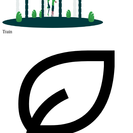
Train