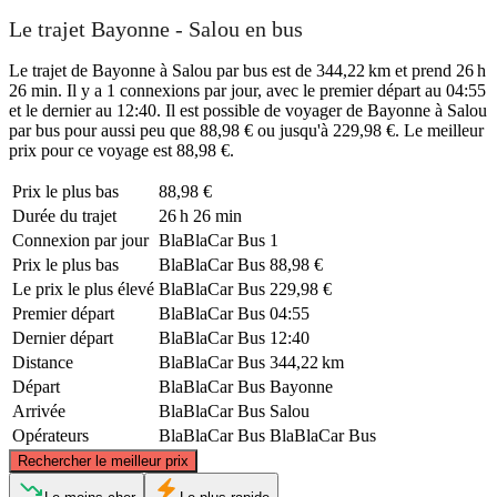
Le trajet Bayonne - Salou en bus
Le trajet de Bayonne à Salou par bus est de 344,22 km et prend 26 h
26 min. Il y a 1 connexions par jour, avec le premier départ au 04:55
et le dernier au 12:40. Il est possible de voyager de Bayonne à Salou
par bus pour aussi peu que 88,98 € ou jusqu'à 229,98 €. Le meilleur
prix pour ce voyage est 88,98 €.
Prix ​​le plus bas
88,98 €
Durée du trajet
26 h 26 min
Connexion par jour
BlaBlaCar Bus
1
Prix ​​le plus bas
BlaBlaCar Bus
88,98 €
Le prix le plus élevé
BlaBlaCar Bus
229,98 €
Premier départ
BlaBlaCar Bus
04:55
Dernier départ
BlaBlaCar Bus
12:40
Distance
BlaBlaCar Bus
344,22 km
Départ
BlaBlaCar Bus
Bayonne
Arrivée
BlaBlaCar Bus
Salou
Opérateurs
BlaBlaCar Bus
BlaBlaCar Bus
©
CARTO
, ©
OpenStreetMap
contributors
Rechercher le meilleur prix
Bayonne