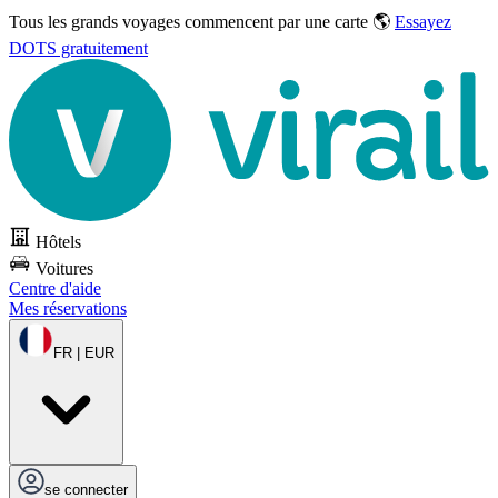
Tous les grands voyages commencent par une carte 🌎
Essayez
DOTS gratuitement
Hôtels
Voitures
Centre d'aide
Mes réservations
FR | EUR
se connecter