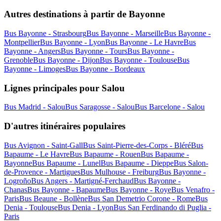
Autres destinations à partir de Bayonne
Bus Bayonne - Strasbourg
Bus Bayonne - Marseille
Bus Bayonne -
Montpellier
Bus Bayonne - Lyon
Bus Bayonne - Le Havre
Bus
Bayonne - Angers
Bus Bayonne - Tours
Bus Bayonne -
Grenoble
Bus Bayonne - Dijon
Bus Bayonne - Toulouse
Bus
Bayonne - Limoges
Bus Bayonne - Bordeaux
Lignes principales pour Salou
Bus Madrid - Salou
Bus Saragosse - Salou
Bus Barcelone - Salou
D'autres itinéraires populaires
Bus Avignon - Saint-Gall
Bus Saint-Pierre-des-Corps - Bléré
Bus
Bapaume - Le Havre
Bus Bapaume - Rouen
Bus Bapaume -
Bayonne
Bus Bapaume - Lunel
Bus Bapaume - Dieppe
Bus Salon-
de-Provence - Martigues
Bus Mulhouse - Freiburg
Bus Bayonne -
Logroño
Bus Angers - Martigné-Ferchaud
Bus Bayonne -
Chanas
Bus Bayonne - Bapaume
Bus Bayonne - Roye
Bus Venafro -
Paris
Bus Beaune - Bollène
Bus San Demetrio Corone - Rome
Bus
Denia - Toulouse
Bus Denia - Lyon
Bus San Ferdinando di Puglia -
Paris