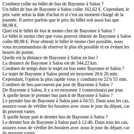
Combien coûte un billet de bus de Bayonne à Salou ?
Un billet de bus de Bayonne à Salou coûte 162,62 €. Cependant, le
prix varie selon la date d'achat et si c'est un moment chargé de la
journée. Il arrive parfois que le prix du billet soit aussi bas que
88,98 €.
Quel est le billet de bus le moins cher de Bayonne à Salou ?
Le billet le moins cher que vous pouvez obtenir de Bayonne à Salou
coûte 88,98 €. Pour obtenir le billet le moins cher possible, nous
vous recommandons de réserver le plus tôt possible et en évitant les
heures de pointe.
Quelle est la distance de Bayonne à Salou en bus ?
La distance de Bayonne à Salou est de 344,22 km.
Combien de temps dure le trajet en bus entre Bayonne et Salou ?
Le trajet de Bayonne à Salou prend en moyenne 26 h 26 min.
Cependant, l'option la plus rapide vous y conduira en 22 h 55 min.
Combien de bus parcourent par jour de Bayonne à Salou ?
De Bayonne à Salou, il y a en moyenne 1 connexion(s) par jour.
À quelle heure le premier bus part-il de Bayonne à Salou ?
Le premier bus de Bayonne à Salou part à 04:55. Dans tous les cas,
assurez-vous de vérifier les horaires avec nous le jour du départ, car
ils peuvent varier.
À quelle heure part le dernier bus de Bayonne à Salou ?
Le dernier bus de Bayonne à Salou part à 12:40. Dans tous les cas,
assurez-vous de vérifier les horaires avec nous le jour du départ, car
ils peuvent varier.