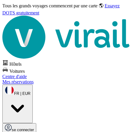
Tous les grands voyages commencent par une carte 🌎
Essayez
DOTS gratuitement
Hôtels
Voitures
Centre d'aide
Mes réservations
FR | EUR
se connecter