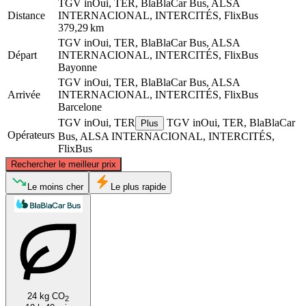
TGV inOui, TER, BlaBlaCar Bus, ALSA
Distance
INTERNACIONAL, INTERCITÉS, FlixBus
379,29 km
TGV inOui, TER, BlaBlaCar Bus, ALSA
Départ
INTERNACIONAL, INTERCITÉS, FlixBus
Bayonne
TGV inOui, TER, BlaBlaCar Bus, ALSA
Arrivée
INTERNACIONAL, INTERCITÉS, FlixBus
Barcelone
TGV inOui, TER
TGV inOui, TER, BlaBlaCar
Plus
Opérateurs
Bus, ALSA INTERNACIONAL, INTERCITÉS,
FlixBus
©
CARTO
, ©
OpenStreetMap
contributors
Rechercher le meilleur prix
Bayonne
Le moins cher
Le plus rapide
24 kg CO
2