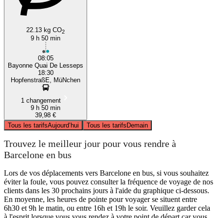
22.13 kg CO
2
9 h 50 min
08:05
Bayonne Quai De Lesseps
18:30
HopfenstraßE, MüNchen
1 changement
9 h 50 min
39,98 €
Tous les tarifs
Aujourd’hui
Tous les tarifs
Demain
Trouvez le meilleur jour pour vous rendre à
Barcelone en bus
Lors de vos déplacements vers Barcelone en bus, si vous souhaitez
éviter la foule, vous pouvez consulter la fréquence de voyage de nos
clients dans les 30 prochains jours à l'aide du graphique ci-dessous.
En moyenne, les heures de pointe pour voyager se situent entre
6h30 et 9h le matin, ou entre 16h et 19h le soir. Veuillez garder cela
à l'esprit lorsque vous vous rendez à votre point de départ car vous