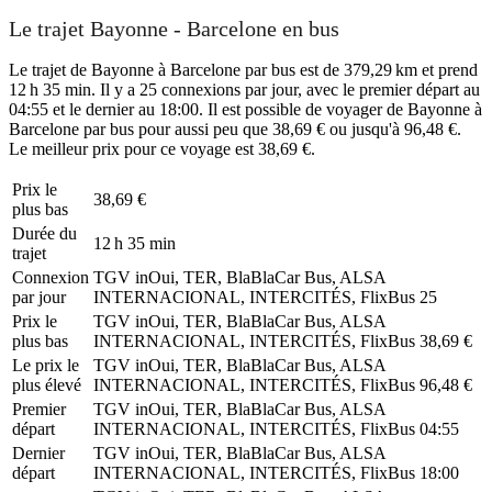
Le trajet Bayonne - Barcelone en bus
Le trajet de Bayonne à Barcelone par bus est de 379,29 km et prend
12 h 35 min. Il y a 25 connexions par jour, avec le premier départ au
04:55 et le dernier au 18:00. Il est possible de voyager de Bayonne à
Barcelone par bus pour aussi peu que 38,69 € ou jusqu'à 96,48 €.
Le meilleur prix pour ce voyage est 38,69 €.
Prix ​​le
38,69 €
plus bas
Durée du
12 h 35 min
trajet
Connexion
TGV inOui, TER, BlaBlaCar Bus, ALSA
par jour
INTERNACIONAL, INTERCITÉS, FlixBus
25
Prix ​​le
TGV inOui, TER, BlaBlaCar Bus, ALSA
plus bas
INTERNACIONAL, INTERCITÉS, FlixBus
38,69 €
Le prix le
TGV inOui, TER, BlaBlaCar Bus, ALSA
plus élevé
INTERNACIONAL, INTERCITÉS, FlixBus
96,48 €
Premier
TGV inOui, TER, BlaBlaCar Bus, ALSA
départ
INTERNACIONAL, INTERCITÉS, FlixBus
04:55
Dernier
TGV inOui, TER, BlaBlaCar Bus, ALSA
départ
INTERNACIONAL, INTERCITÉS, FlixBus
18:00