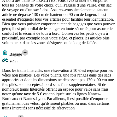
À bord des trains INTERCITÉS, vous avez la liberté d'emporter
tous les bagages de votre choix, qu'il s'agisse d'une valise, d'un sac
de voyage ou d'un sac à dos. Assurez-vous simplement qu'aucun
article ne dépasse 130 cm de hauteur ou 90 cm de largeur. Il est
essentiel d'étiqueter tous vos articles pour faciliter leur identification.
Bien que vous puissiez emporter autant de bagages que vous pouvez
gérer, il est primordial de les ranger en toute sécurité pour assurer le
confort et la sécurité de tous à bord. Conservez les petits objets à
proximité, par exemple sous votre siège, et placez les articles plus
volumineux dans les zones désignées ou le long de l'allée.
Bagage
Vélo
Dans les trains Intercités, une réservation à 10 € est requise pour les
vélos non pliables. Les vélos pliants, une fois rangés dans des sacs
appropriés et dont les dimensions ne dépassent pas 130 x 90 cm une
fois pliés, sont acceptés à bord sans frais supplémentaires. Si de
nombreux trains Intercités offrent un espace pour vélos sans frais,
notez qu'une taxe de 5 € est appliquée sur les lignes Nantes-
Bordeaux et Nantes-Lyon. Par ailleurs, il est possible d'emporter
gratuitement des vélos, qu'ils soient pliables ou non, dans certains
trains Intercités sans nécessité de réservation