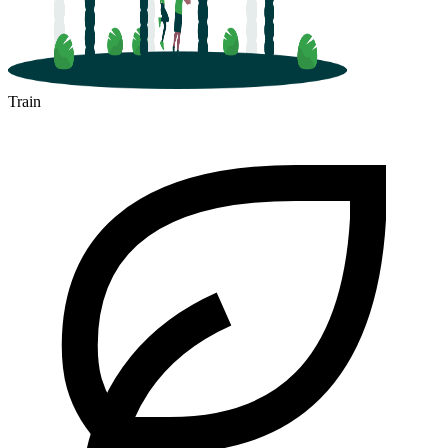
Train