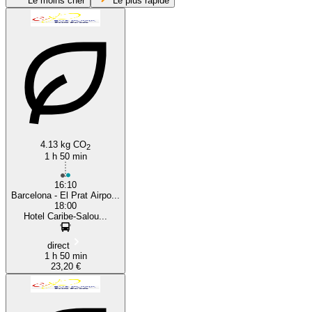
Le moins cher
Le plus rapide
Barcelona
Salou
4.13 kg CO
2
1 h 50 min
16:10
Barcelona - El Prat Airpo...
18:00
Hotel Caribe-Salou...
direct
1 h 50 min
23,20 €