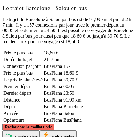
Le trajet Barcelone - Salou en bus
Le trajet de Barcelone à Salou par bus est de 91,99 km et prend 2 h
7 min. Il y a 157 connexions par jour, avec le premier départ au
00:05 et le dernier au 23:50. Il est possible de voyager de Barcelone
à Salou par bus pour aussi peu que 18,60 € ou jusqu'à 39,70 €. Le
meilleur prix pour ce voyage est 18,60 €.
Prix ​​le plus bas
18,60 €
Durée du trajet
2 h 7 min
Connexion par jour
BusPlana
157
Prix ​​le plus bas
BusPlana
18,60 €
Le prix le plus élevé
BusPlana
39,70 €
Premier départ
BusPlana
00:05
Dernier départ
BusPlana
23:50
Distance
BusPlana
91,99 km
Départ
BusPlana
Barcelone
Arrivée
BusPlana
Salou
Opérateurs
BusPlana
BusPlana
©
CARTO
, ©
OpenStreetMap
contributors
Rechercher le meilleur prix