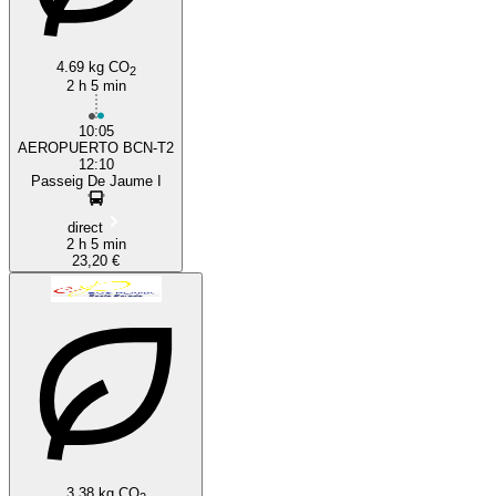
4.69 kg CO
2
2 h 5 min
10:05
AEROPUERTO BCN-T2
12:10
Passeig De Jaume I
direct
2 h 5 min
23,20 €
3.38 kg CO