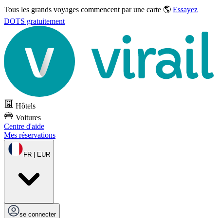
Tous les grands voyages commencent par une carte 🌎
Essayez
DOTS gratuitement
Hôtels
Voitures
Centre d'aide
Mes réservations
FR | EUR
se connecter