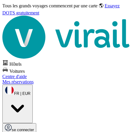
Tous les grands voyages commencent par une carte 🌎
Essayez
DOTS gratuitement
Hôtels
Voitures
Centre d'aide
Mes réservations
FR | EUR
se connecter