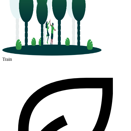
Train