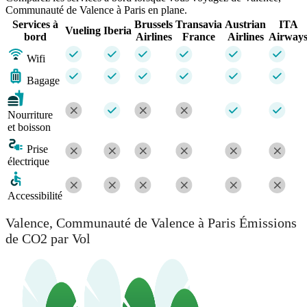
Communauté de Valence à Paris en plane.
Services à
Brussels
Transavia
Austrian
ITA
Vueling
Iberia
bord
Airlines
France
Airlines
Airway
Wifi
Bagage
Nourriture
et boisson
Prise
électrique
Accessibilité
Valence, Communauté de Valence à Paris Émissions
de CO2 par Vol