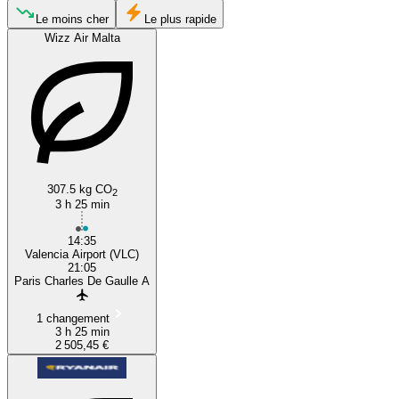
Paris
Le moins cher
Le plus rapide
Wizz Air Malta
307.5 kg CO
Valencia
2
3 h 25 min
14:35
Valencia Airport (VLC)
21:05
Paris Charles De Gaulle A
1 changement
3 h 25 min
2 505,45 €