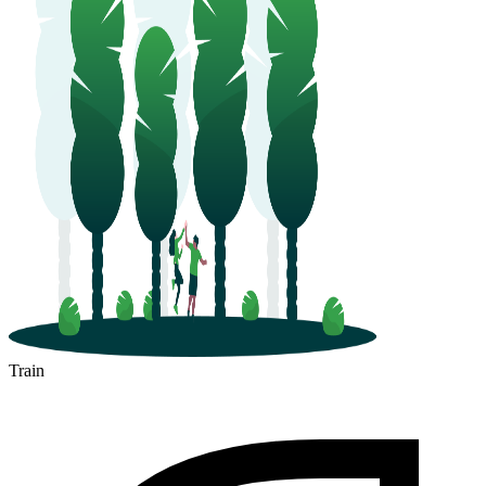
Train