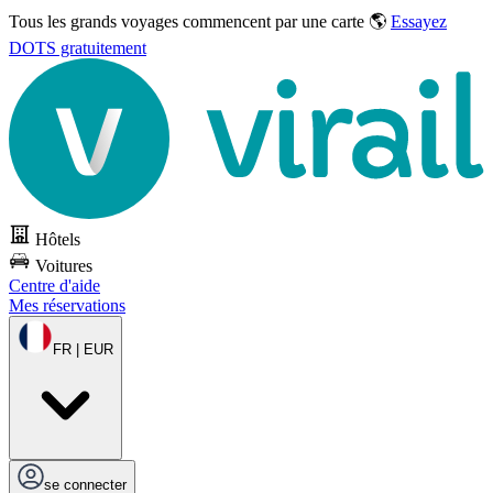
Tous les grands voyages commencent par une carte 🌎
Essayez
DOTS gratuitement
Hôtels
Voitures
Centre d'aide
Mes réservations
FR | EUR
se connecter